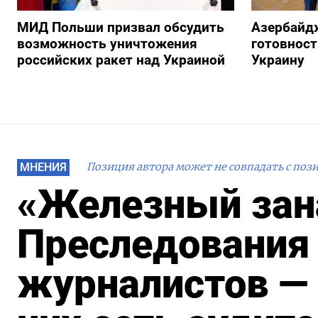
МИД Польши призвал обсудить
Азербайд
возможность уничтожения
готовност
российских ракет над Украиной
Украину
МНЕНИЯ
Позиция автора может не совпадать с поз
«Железный зан
Преследования
журналистов — п