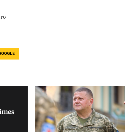
ого
GOOGLE