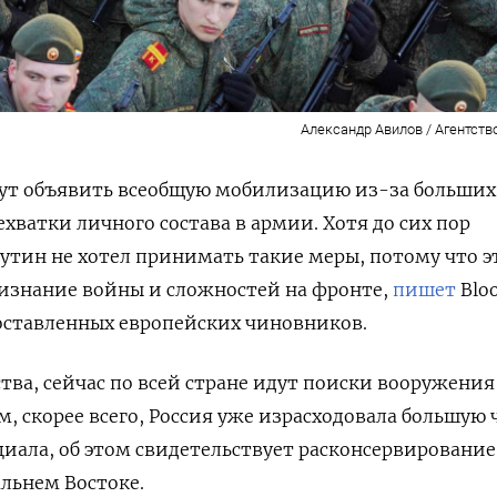
Александр Авилов / Агентств
гут объявить всеобщую мобилизацию из-за больших
ехватки личного состава в армии. Хотя до сих пор
тин не хотел принимать такие меры, потому что э
ризнание войны и сложностей на фронте,
пишет
Blo
оставленных европейских чиновников.
ва, сейчас по всей стране идут поиски вооружения
, скорее всего, Россия уже израсходовала большую 
циала, об этом свидетельствует расконсервирование
альнем Востоке.