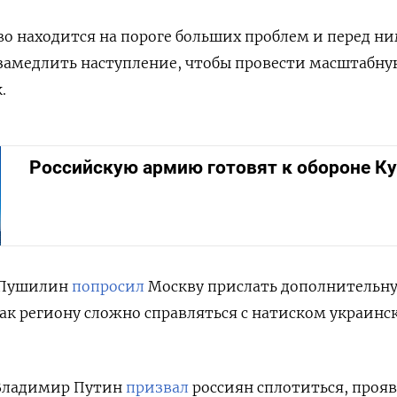
тво находится на пороге больших проблем и перед н
замедлить наступление, чтобы провести масштабну
.
Российскую армию готовят к обороне К
с Пушилин
попросил
Москву прислать дополнительн
ак региону сложно справляться с натиском украинс
 Владимир Путин
призвал
россиян сплотиться, проя