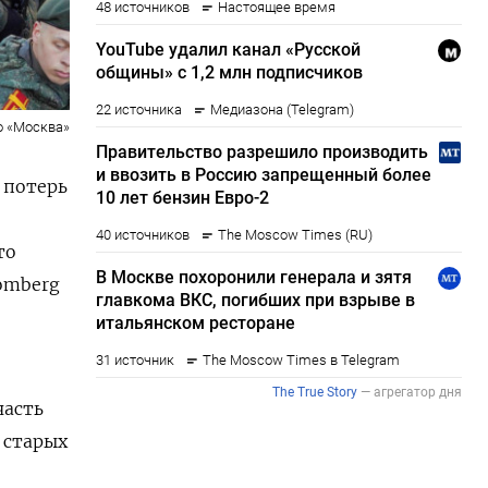
о «Москва»
 потерь
то
omberg
часть
 старых