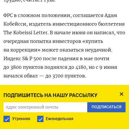
ФРС в сложном положении, соглашается Адам
Кобейсси, издатель инвестиционного бюллетеня
The Kobeissi Letter. В начале июня он написал, что
очередная попытка инвесторов «купить
на коррекции» может оказаться неудачной.
Индекс S& P 500 после падения в мае почти
до 3800 пунктов поднялся до 4180, но с 9 июня
начался обвал — до 3700 пунктов.
После решения в среду возможны два сценария,
ПОДПИШИТЕСЬ НА НАШУ РАССЫЛКУ
говорил
Кобейсси MarketWatch:
ПОДПИСАТЬСЯ
ФРС агрессивно повышает ставку, и рынки
Утренняя
Еженедельная
падают на опасениях рецессии;