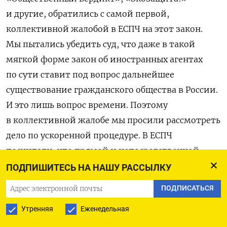
и другие, обратились с самой первой,
коллективной жалобой в ЕСПЧ на этот закон.
Мы пытались убедить суд, что даже в такой
мягкой форме закон об иностранных агентах
по сути ставит под вопрос дальнейшее
существование гражданского общества в России.
И это лишь вопрос времени. Поэтому
в коллективной жалобе мы просили рассмотреть
дело по ускоренной процедуре. В ЕСПЧ
посчитали, что прямой и непосредственной
угрозы для нас нет и отложил дело в самый
ПОДПИШИТЕСЬ НА НАШУ РАССЫЛКУ
дальний ящик.
ПОДПИСАТЬСЯ
Увы, ЕСПЧ ошибся с оценкой наших рисков. Уже
Утренняя
Еженедельная
весной 2014 года Министерство юстиции