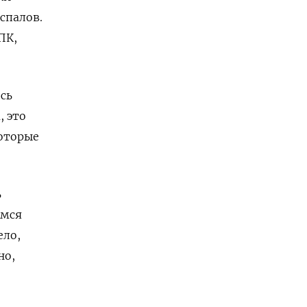
спалов.
ПК,
сь
, это
которые
ь
имся
ело,
но,