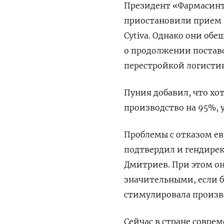
Президент «Фармасинт
приостановили прием з
Cytiva. Однако они обе
о продолжении поставо
перестройкой логисти
Пуния добавил, что хо
производство на 95%, 
Проблемы с отказом е
подтвердил и гендире
Дмитриев. При этом он
значительными, если б
стимулировала произво
Сейчас в стране совре