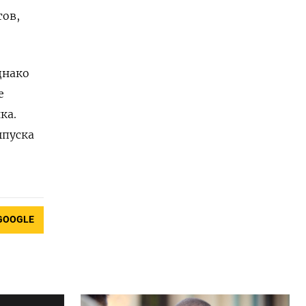
тов,
днако
е
ка.
ыпуска
GOOGLE