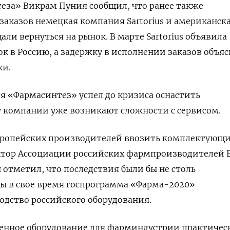
еза» Викрам Пуния сообщил, что ранее также
аказов немецкая компания Sartorius и американск
щали вернуться на рынок. В марте Sartorius объявила
к в Россию, а задержку в исполнении заказов объя
ки.
тя «Фармасинтез» успел до кризиса оснастить
у компании уже возникают сложности с сервисом.
вропейских производителей ввозить комплектующ
ктор Ассоциации российских фармпроизводителей 
 отметил, что последствия были бы не столь
ы в свое время госпрограмма «Фарма-2020»
дство российского оборудования.
менное оборудование для фарминдустрии практичес