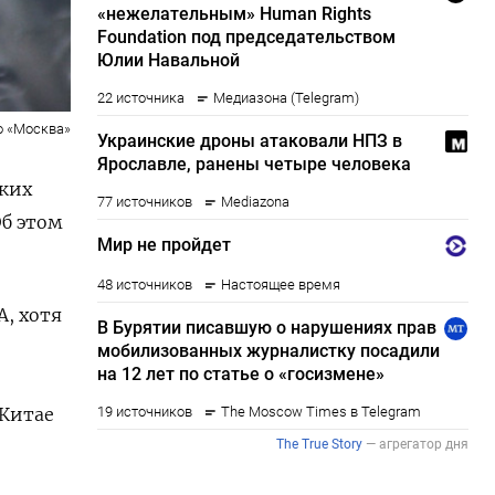
о «Москва»
ских
б этом
A, хотя
 Китае