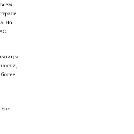
 всем
стране
а. Но
AC.
ельницы
тности,
 более
 En+