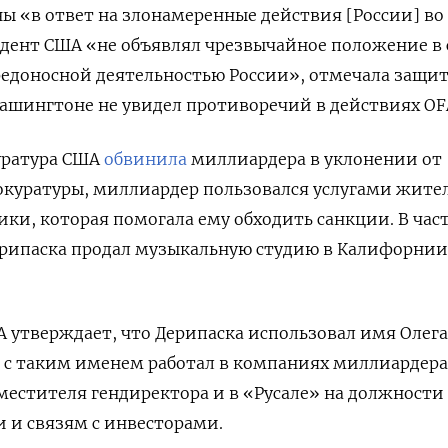
ы «в ответ на злонамеренные действия [России] во
дент США «не объявлял чрезвычайное положение в 
вредоносной деятельностью России», отмечала защит
ашингтоне не увидел противоречий в действиях OF
уратура США
обвинила
миллиардера в уклонении от
рокуратуры, миллиардер пользовался услугами жит
и, которая помогала ему обходить санкции. В час
ипаска продал музыкальную студию в Калифорнии
 утверждает, что Дерипаска использовал имя Олега
 с таким именем работал в компаниях миллиардера
местителя гендиректора и в «Русале» на должности
и и связям с инвесторами.