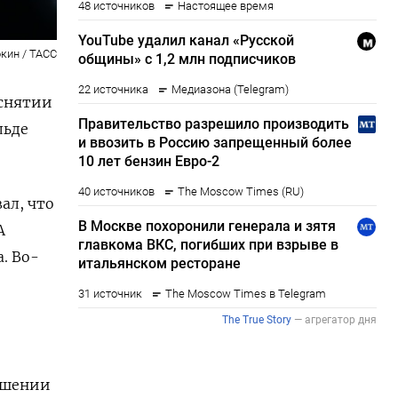
кин / ТАСС
 снятии
льде
ал, что
А
. Во-
ношении