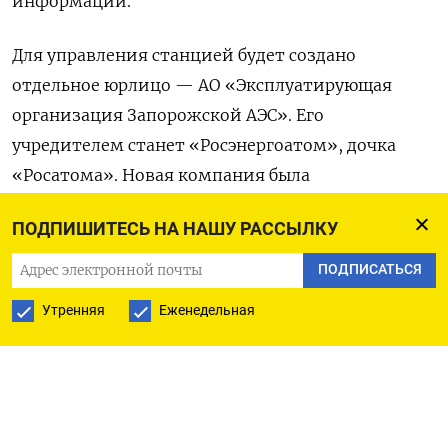
информации.
Для управления станцией будет создано
отдельное юрлицо — АО «Эксплуатирующая
организация Запорожской АЭС». Его
учредителем станет «Росэнергоатом», дочка
«Росатома». Новая компания была
зарегистрирована 3 октября, ее уставный
ПОДПИШИТЕСЬ НА НАШУ РАССЫЛКУ
капитал составляет 2 млрд рублей, следует
из данных ЕГРЮЛ. Компанию возглавил бывший
ПОДПИСАТЬСЯ
главный инженер Балаковской АЭС Олег
Утренняя
Еженедельная
Романенко.
Станция и ее объекты должны перейти новому
собственнику до 1 января 2028 года. Обеспечить
переход поручили правительству России.