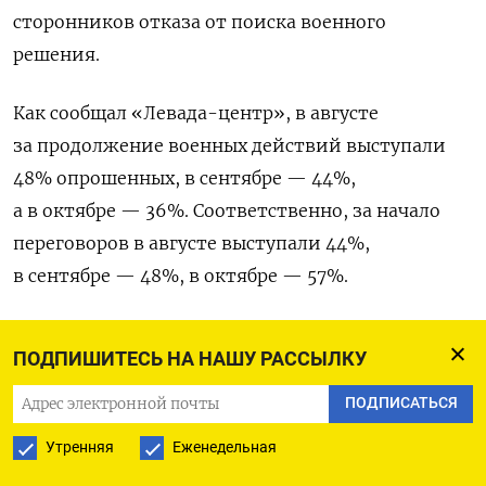
сторонников отказа от поиска военного
решения.
Как сообщал «Левада-центр», в августе
за продолжение военных действий выступали
48% опрошенных, в сентябре — 44%,
а в октябре — 36%. Соответственно, за начало
переговоров в августе выступали 44%,
в сентябре — 48%, в октябре — 57%.
Моральные спонсоры военных действий
ПОДПИШИТЕСЬ НА НАШУ РАССЫЛКУ
Мы помним совсем недалекие времена, когда
за слово «мир», написанное на плакате,
ПОДПИСАТЬСЯ
смельчаков задерживала полиция. Отличие
Утренняя
Еженедельная
нынешней ситуации состоит в том, что