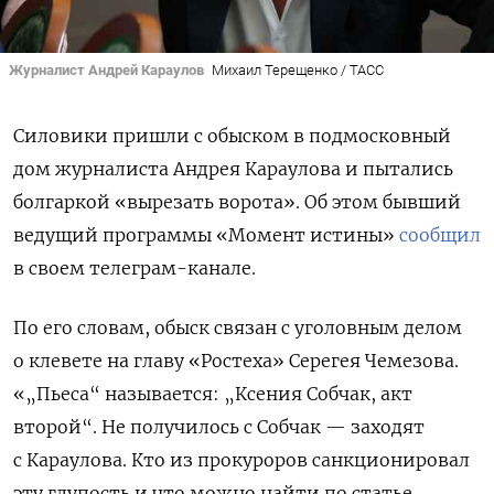
Журналист Андрей Караулов
Михаил Терещенко / ТАСС
Силовики пришли с обыском в подмосковный
дом журналиста Андрея Караулова и пытались
болгаркой «вырезать ворота». Об этом бывший
ведущий программы «Момент истины»
сообщил
в своем телеграм-канале.
По его словам, обыск связан с уголовным делом
о клевете на главу «Ростеха» Серегея Чемезова.
«„Пьеса“ называется: „Ксения Собчак, акт
второй“. Не получилось с Собчак — заходят
с Караулова. Кто из прокуроров санкционировал
эту глупость и что можно найти по статье