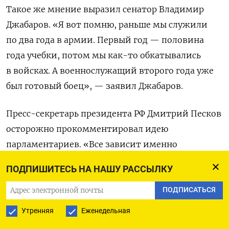
Такое же мнение выразил сенатор Владимир
Джабаров. «Я вот помню, раньше мы служили
по два года в армии. Первый год — половина
года учебки, потом мы как-то обкатывались
в войсках. А военнослужащий второго года уже
был готовый боец», — заявил Джабаров.
Пресс-секретарь президента РФ Дмитрий Песков
осторожно прокомментировал идею
парламентариев. «Все зависит именно
от позиции министерства обороны, от запросов
ПОДПИШИТЕСЬ НА НАШУ РАССЫЛКУ
министерства обороны, от их рекомендаций.
Каких-то заявлений от министерства обороны
ПОДПИСАТЬСЯ
на этот счет мы не слышали», — сказал Песков
Утренняя
Еженедельная
3 ноября.