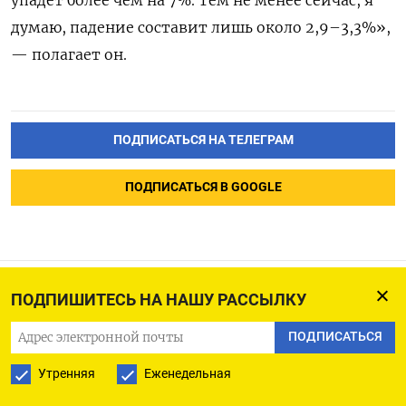
упадет более чем на 7%. Тем не менее сейчас, я
думаю, падение составит лишь около 2,9–3,3%»,
— полагает он.
ПОДПИСАТЬСЯ НА ТЕЛЕГРАМ
ПОДПИСАТЬСЯ В GOOGLE
ПОДПИШИТЕСЬ НА НАШУ РАССЫЛКУ
США подтвердили вывод
ПОДПИСАТЬСЯ
российских войск из
Херсона
Утренняя
Еженедельная