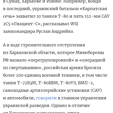
в Сумах, Харькове и Изюме. Например, войдя
в последний, украинский батальон «Карпатская
сечь» захватил 10 танков Т-80 и пять 152-мм САУ
2С5 «Гиацинт-С», рассказывал WSJ
замкомандира Руслан Андрийко.
А в ходе стремительного отступления
из Харьковской области, которое Минобороны
РФ назвало «перегруппировкой» и «операцией
по свертыванию», российская армия бросила
более 200 единиц военной техники, в том числе
танки Т-72Б3М, Т-80БВМ, Т-80УЭ, БМП-2,
самоходные артиллерийские установки (САУ)
и автомобили,
говорили
в главном управлении
украинской разведки.
Однако в отличие
от Херсонского направления, отход