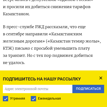
и просили их добиться снижения тарифов
Казахстаном.
В пресс-службе РЖД рассказали, что еще
в сентябре направили «Казахстанским
железным дорогам» («Казахстан темир жолы»,
КТЖ) письмо с просьбой уменьшить плату
за транзит. Но с тех пор подвижек добиться
не удалось.
Переориентировать экспорт зерна
ПОДПИШИТЕСЬ НА НАШУ РАССЫЛКУ
на казахстанское направление приходится из-за
ПОДПИСАТЬСЯ
санкций, поясняет представитель РЖД:
«В условиях санкционного давления
Утренняя
Еженедельная
и изменяющейся структуры экспортных