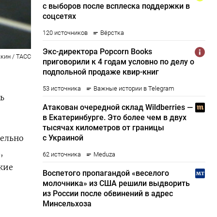
кин / ТАСС
ь
ельно
,
кие