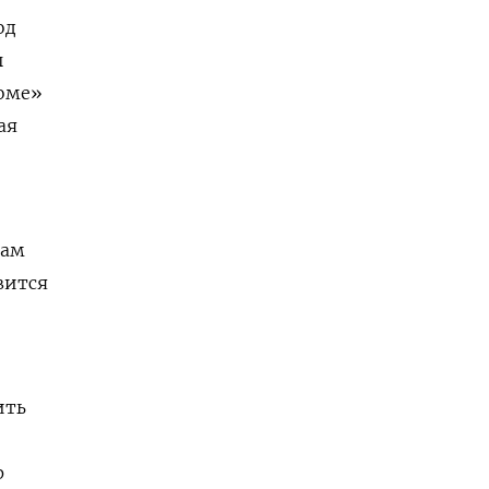
од
ы
оме»
ая
вам
вится
ить
р