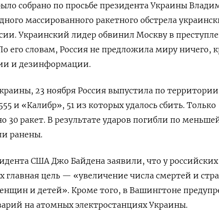
было собрано по просьбе президента Украины Влади
едного массированного ракетного обстрела украинск
ссии. Украинский лидер обвинил Москву в преступл
По его словам, Россия не предложила миру ничего, 
ции и дезинформации.
краины, 23 ноября Россия выпустила по территории
555 и «Калибр», 51 из которых удалось сбить. Только
о 30 ракет. В результате ударов погибли по меньше
ыли ранены.
дента США Джо Байдена заявили, что у российских
Их главная цель — «увеличение числа смертей и стр
енщин и детей». Кроме того, в Вашингтоне предуп
варий на атомных электростанциях Украины.