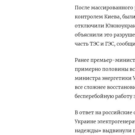
После массированного 
контролем Киева, был
отключили Южноукраин
объяснили это разруше
часть ТЭС и ГЭС, сооб
Ранее премьер-минист
примерно половины вс
министра энергетики У
все сложнее восстанов
бесперебойную работу 
В ответ на российские
Украине электрогенер
надежды» выдвинули п