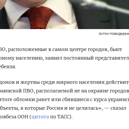
Антон Новодереж
О, расположенные в самом центре городов, бьют
ному населению, заявил постоянный представител
бензя.
омов и жертвы среди мирного населения действит
раинской ПВО, располагаемой не на окраине городов
 итоге обломки ракет или сбившиеся с курса украинс
бъекты, в которые Россия и не целилась», — сказал
овбеза ООН (
цитата
по ТАСС).