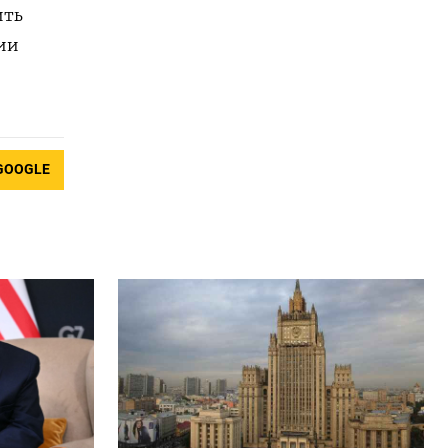
ить
ии
GOOGLE