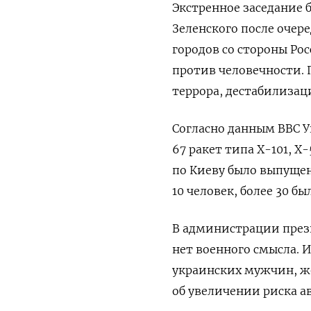
Экстренное заседание 
Зеленского после очер
городов со стороны Ро
против человечности. 
террора, дестабилиза
Согласно данным ВВС У
67 ракет типа Х-101, Х-
по Киеву было выпущен
10 человек, более 30 б
В администрации прези
нет военного смысла. 
украинских мужчин, ж
об увеличении риска а