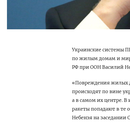
Украинские системы ПВ
по жилым домам и мир
РФ при ООН Василий Не
«Повреждения жилых д
происходят по вине ук
а в самом их центре. В
ракеты попадают в те о
Небензя на заседании С