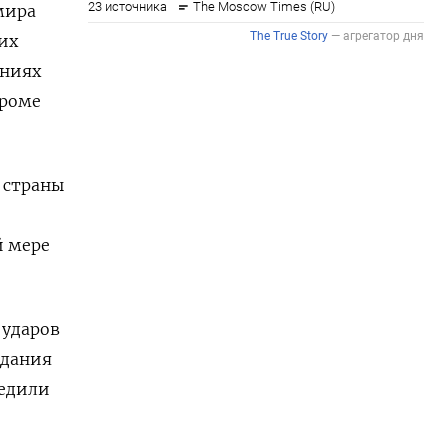
мира
их
ениях
кроме
 страны
й мере
 ударов
адания
редили