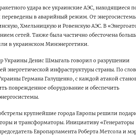
ракетного удара все украинские АЭС, находящиеся п
и переведены в аварийный режим. От энергосистем
скую, Хмельницкую и Ровенскую АЭС. В «Энергоат
нием сетей. Также была частично обесточена больш
щили в украинском Минэнергетики.
р Украины Денис Шмыгаль говорил о разрушении
ей энергетической инфраструктуры страны. По сло
краины Германа Галущенко, с каждой атакой стано
ить поврежденное оборудование и обеспечить
энергосистемы.
 обстрелы крупнейшие города Европы решили подар
аторы и трансформаторы. Инициативу «Генераторы
редседатель Европарламента Роберта Метсола и мэ