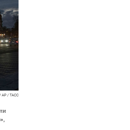
/ AP / ТАСС
сли
»,