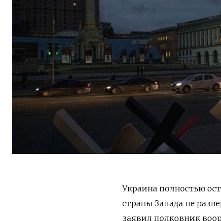
Украина полностью оста
страны Запада не разв
заявил полковник воор