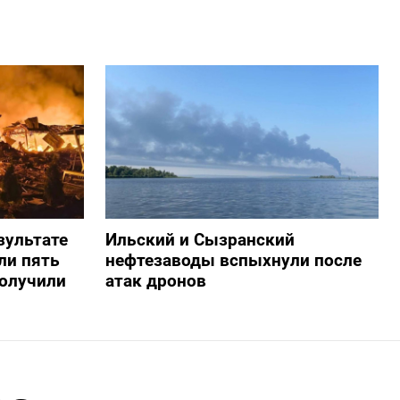
зультате
Ильский и Сызранский
ли пять
нефтезаводы вспыхнули после
получили
атак дронов