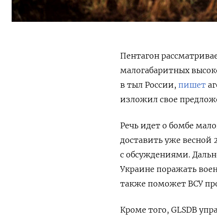
Пентагон рассматривае
малогабаритных высоко
в тыл России,
пишет
аг
изложил свое предлож
Речь идет о бомбе мал
доставить уже весной 
с обсуждениями. Дальн
Украине поражать вое
также поможет ВСУ про
Кроме того, GLSDB упр