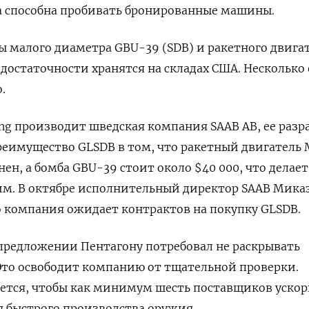
а способна пробивать бронированные машины.
ы малого диаметра GBU-39 (SDB) и ракетного двига
 достаточности хранятся на складах США. Несколько
.
ing производит шведская компания SAAB AB, ее разр
 Преимущество GLSDB в том, что ракетный двигатель
ен, а бомба GBU-39 стоит около $40 000, что делает
им.
В октябре исполнительный директор SAAB Мика
о компания ожидает контрактов на покупку GLSDB.
 предложении Пентагону потребовал не раскрывать
Это освободит компанию от тщательной проверки.
уется, чтобы как минимум шесть поставщиков уско
я быстрого производства оружия.