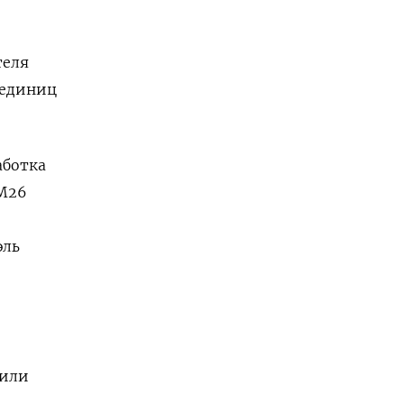
теля
 единиц
аботка
 M26
эль
рили