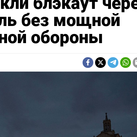
кли блэкаут чер
ль без мощной
ной обороны