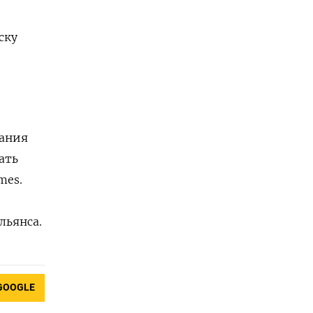
ску
вания
ать
mes.
льянса.
GOOGLE