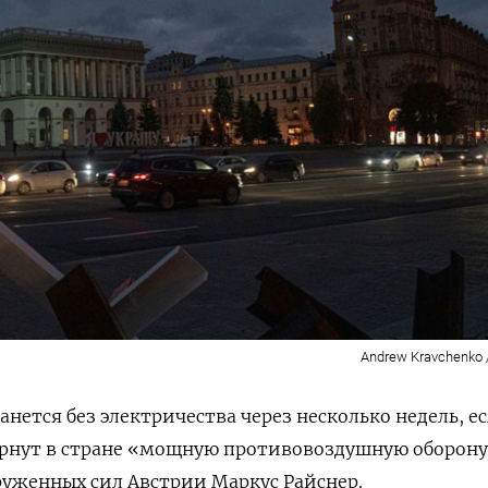
Andrew Kravchenko 
нется без электричества через несколько недель, е
ернут в стране «мощную противовоздушную оборону
уженных сил Австрии Маркус Райснер.