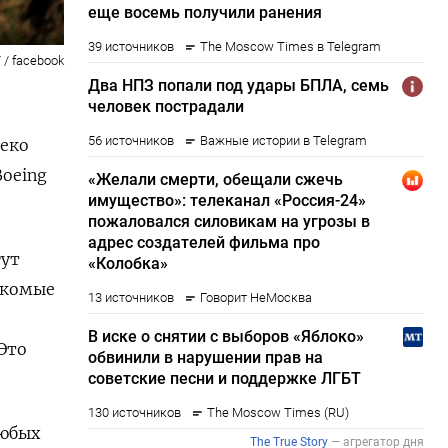
 / facebook
леко
Boeing
гут
акомые
Это
любых