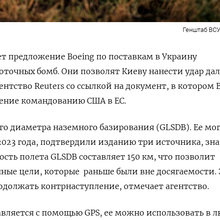
Генштаб ВСУ
т предложение Вoeing по поставкам в Украину
точных бомб. Они позволят Киеву нанести удар да
ентство Reuters со ссылкой на документ, в котором 
ение командованию США в ЕС.
ого диаметра наземного базирования (GLSDB). Ее мо
2023 года, подтвердили изданию три источника, зн
ость полета GLSDB составляет 150 км, что позволит
нные цели, которые
раньше были вне досягаемости. 
должать контрнаступление, отмечает агентство.
авляется с помощью GPS, ее можно использовать в 