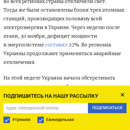
во всех регионах страны отключили свет
.
Тогда же были остановлены блоки трех атомных
станций, производящих половину всей
электроэнергии в Украине.
Через неделю после
атаки, 30 ноября, дефицит мощности
в энергосистеме
составил
27%. Во регионах
Украины продолжают применяться аварийные
отключения.
На этой неделе Украина начала обстреливать
в ответ энергетические объекты
в приграничных российских регионах. Так, вчера
ПОДПИШИТЕСЬ НА НАШУ РАССЫЛКУ
ВСУ выпустили 11 ракет по Курской области,
ПОДПИСАТЬСЯ
заявил
губернатор региона Роман Старовойт.
Утренняя
Еженедельная
Одна из них попала по объекту энергоснабжения,