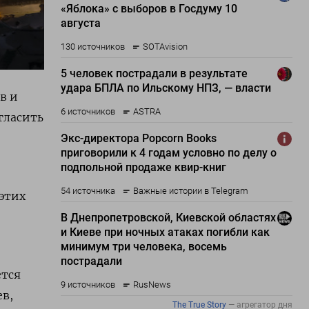
в и
гласить
этих
ется
в,