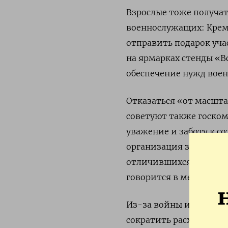
Взрослые тоже получа
военнослужащих: Крем
отправить подарок уч
на ярмарках стенды «В
обеспечение нужд вое
Отказаться «от масшта
советуют также госком
уважение и заботу к со
организация занимаетс
отличившихся сотрудн
говорится в методичке
Из-за войны и мобили
сократить расходы на