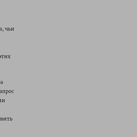
, чьи
этих
на
апрос
ии
авить