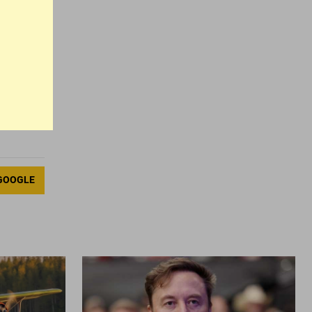
ий.
ньги
но
шения.
GOOGLE