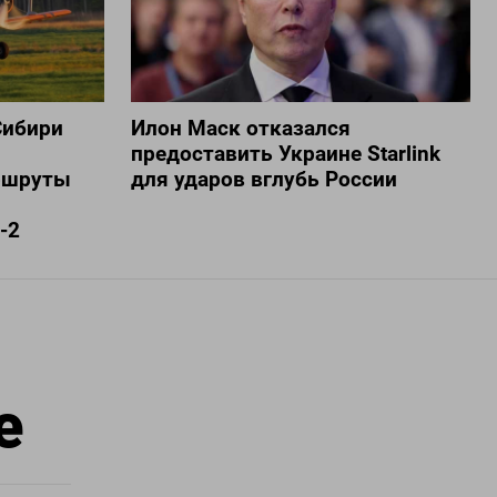
Сибири
Илон Маск отказался
предоставить Украине Starlink
ршруты
для ударов вглубь России
-2
е