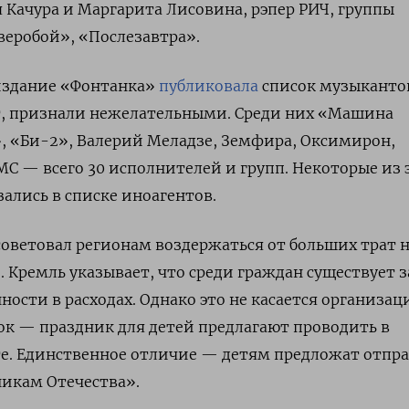
 Качура и Маргарита Лисовина, рэпер РИЧ, группы
еробой», «Послезавтра».
 издание «Фонтанка»
публиковала
список музыкантов
т, признали нежелательными. Среди них «Машина
, «Би-2», Валерий Меладзе, Земфира, Оксимирон,
МС — всего 30 исполнителей и групп. Некоторые из 
ались в списке иноагентов.
советовал регионам воздержаться от больших трат 
 Кремль указывает, что среди граждан существует з
ности в расходах. Однако это не касается организац
ок — праздник для детей предлагают проводить в
. Единственное отличие — детям предложат отпр
икам Отечества».