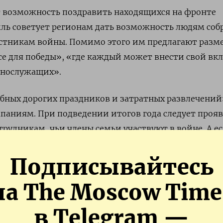
т возможность поздравить находящихся на фронте
ль советует регионам дать возможность людям соб
астникам войны. Помимо этого им предлагают разм
се для победы», «где каждый может внести свой вкл
ннослужащих».
бных дорогих праздников и затратных развлечений
паниям. При подведении итогов года следует проя
трудникам, чьи члены семьи участвуют в войне. А е
я обеспечением армии, то следует наградить
иков ценными подарками, премиями, грамотами и т
Подписывайтесь
 Кремля.
на The Moscow Time
зации несколько российских регионов решили
в Telegram —
 новогодние мероприятия,
писал
в октябре «Коммерс