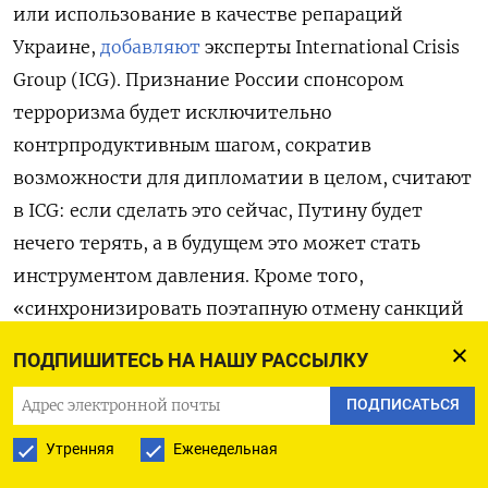
или использование в качестве репараций
Украине,
добавляют
эксперты International Crisis
Group (ICG). Признание России спонсором
терроризма будет исключительно
контрпродуктивным шагом, сократив
возможности для дипломатии в целом, считают
в ICG: если сделать это сейчас, Путину будет
нечего терять, а в будущем это может стать
инструментом давления. Кроме того,
«синхронизировать поэтапную отмену санкций
с условиями будущей договоренности о
ПОДПИШИТЕСЬ НА НАШУ РАССЫЛКУ
заключении мира уже будет крайне
ПОДПИСАТЬСЯ
проблематично, а признание спонсором
терроризма добавит значительное
Утренняя
Еженедельная
препятствие», отмечает ICG.