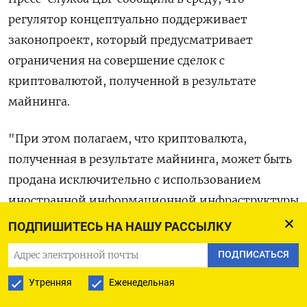
регулятор концептуально поддерживает
законопроект, который предусматривает
ограничения на совершение сделок с
криптовалютой, полученной в результате
майнинга.
"При этом полагаем, что криптовалюта,
полученная в результате майнинга, может быть
продана исключительно с использованием
иностранной информационной инфраструктуры
и только нерезидентам", - указал ЦБР.
ПОДПИШИТЕСЬ НА НАШУ РАССЫЛКУ
ПОДПИСАТЬСЯ
"В свою очередь, мы допускаем возможность
снятия таких ограничений в рамках
Утренняя
Еженедельная
экспериментально-правовых режимов при