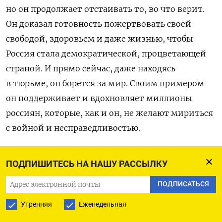
но он продолжает отстаивать то, во что верит.
Он доказал готовность пожертвовать своей
свободой, здоровьем и даже жизнью, чтобы
Россия стала демократической, процветающей
страной. И прямо сейчас, даже находясь
в тюрьме, он борется за мир. Своим примером
он поддерживает и вдохновляет миллионы
россиян, которые, как и он, не желают мириться
с войной и несправедливостью.
Путина необходимо победить. Он представляет
ПОДПИШИТЕСЬ НА НАШУ РАССЫЛКУ
угрозу не только для России и Украины, но и для
всего мира. Сама суть авторитарной власти
ПОДПИСАТЬСЯ
заключается в постоянном увеличении ставок,
Утренняя
Еженедельная
росте агрессии и поиске новых врагов. Чтобы