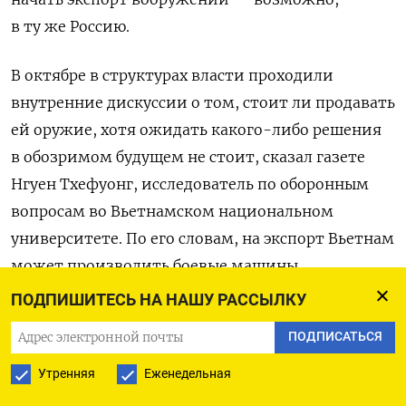
в ту же Россию.
В октябре в структурах власти проходили
внутренние дискуссии о том, стоит ли продавать
ей оружие, хотя ожидать какого-либо решения
в обозримом будущем не стоит, сказал газете
Нгуен Тхефуонг, исследователь по оборонным
вопросам во Вьетнамском национальном
университете. По его словам, на экспорт Вьетнам
может производить боевые машины,
противотанковые ракеты, гранатометы,
ПОДПИШИТЕСЬ НА НАШУ РАССЫЛКУ
автоматы.
ПОДПИСАТЬСЯ
Между тем из-за войны в Украине
Утренняя
Еженедельная
и наложенных на Россию западных санкций