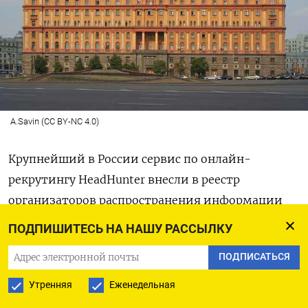
A.Savin (CC BY-NC 4.0)
Крупнейший в России сервис по онлайн-
рекрутингу HeadHunter внесли в реестр
организаторов распространения информации
(ОРИ). На это
обратила
внимание
ПОДПИШИТЕСЬ НА НАШУ РАССЫЛКУ
«Роскомсвобода».
ПОДПИСАТЬСЯ
По закону «Об информации», компания,
Утренняя
Еженедельная
которую внесли в список ОРИ, обязана собирать,