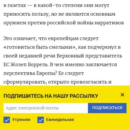
в газетах — в какой-то степени они могут
приносить пользу, но не являются основным
оружием против российской войны нарративов
Это означает, что европейцам следует
«готовиться быть смелыми», как подчеркнул в
своей недавней речи Верховный представитель
ЕС Жозеп Боррель. В чем именно заключается
перспектива Европы? Ее следует
сформулировать, открыто провозгласить и
распространить везде где только можно. Вся
ПОДПИШИТЕСЬ НА НАШУ РАССЫЛКУ
европейская модель и образ жизни зависят от
того, чтобы такой манифест был четким,
ПОДПИСАТЬСЯ
видимым и вдохновляющим.
Утренняя
Еженедельная