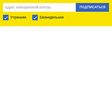
РУССКАЯ СЛУЖБА
ПОДПИСАТЬСЯ
ПОДПИШИТЕСЬ НА НАШУ РАССЫЛКУ
Утренняя
Еженедельная
ПОДПИСАТЬСЯ
Ежедневная
Еженедельная
The Moscow Times
О нас
Политика конфиденциальности
Подписывайтесь на нас
Приложения
iOS