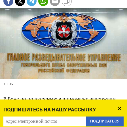
mil.ru
В Вене по подозрению в шпионаже задержали
39-летнего мужчину с греческим гражданством,
ПОДПИШИТЕСЬ НА НАШУ РАССЫЛКУ
но «русскими корнями».
ПОДПИСАТЬСЯ