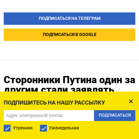
ПОДПИСАТЬСЯ НА ТЕЛЕГРАМ
ПОДПИСАТЬСЯ В GOOGLE
Сторонники Путина один за
другим стали заявлять,
что не знали о вторжении в
ПОДПИШИТЕСЬ НА НАШУ РАССЫЛКУ
Украину
ПОДПИСАТЬСЯ
19.12.2022
Обновлено:
19.12.2022
Утренняя
Еженедельная