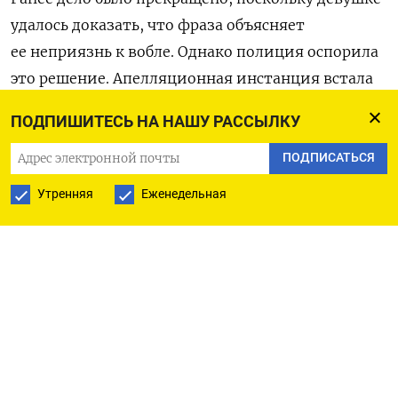
удалось доказать
, что фраза объясняет
ее неприязнь к вобле. Однако полиция оспорила
это решение. Апелляционная инстанция встала
на сторону МВД, Климентову оштрафовали на 30
ПОДПИШИТЕСЬ НА НАШУ РАССЫЛКУ
тысяч рублей.
ПОДПИСАТЬСЯ
«Суд установил, что 24 сентября 2022 года
Утренняя
Еженедельная
девушка, находясь на площади Единства
и Согласия Тюмени написала на асфальте мелом
синего цвета слова „НЕТ В***Е“», — говорится
в решении. В тот день там проходила протестная
акция против объявления мобилизации.
Девушка утверждала, что не знала
о мероприятии.