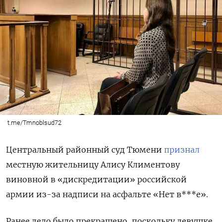
t.me/Tmnoblsud72
Центральный районный суд Тюмени
признал
местную жительницу Алису Климентову
виновной в «дискредитации» российской
армии из-за надписи на асфальте «Нет в***е».
Ранее дело было прекращено, поскольку девушке