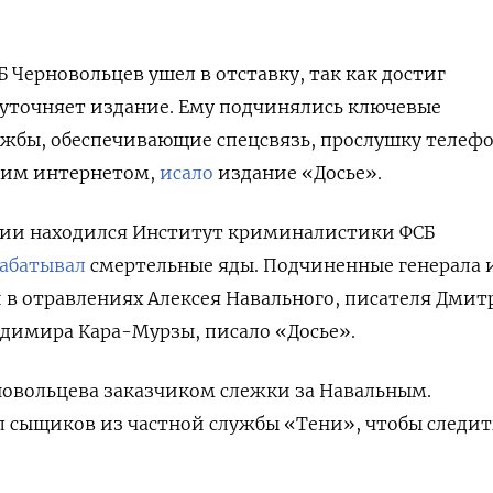
 Черновольцев ушел в отставку, так как достиг
 уточняет издание. Ему подчинялись ключевые
ужбы, обеспечивающие спецсвязь, прослушку телеф
ским интернетом,
исало
издание «Досье».
ении находился Институт криминалистики ФСБ
абатывал
смертельные яды. Подчиненные генерала и
 в отравлениях Алексея Навального, писателя Дмит
димира Кара-Мурзы, писало «Досье».
новольцева заказчиком слежки за Навальным.
л сыщиков из частной службы «Тени», чтобы следит