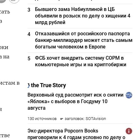
Бывшего зама Набиуллиной в ЦБ
3
сать
объявили в розыск по делу о хищении 4
з
млрд рублей
Отказавшийся от российского паспорта
4
банкир-миллиардер может стать самым
богатым человеком в Европе
рки
а на
ФСБ хочет внедрить систему СОРМ в
5
комьютерные игры и на криптобиржи
истам в
я
стве