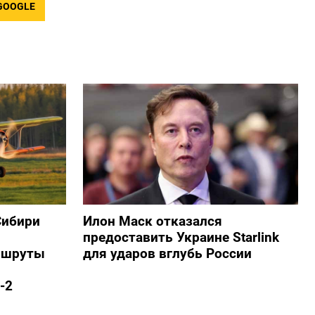
GOOGLE
Сибири
Илон Маск отказался
предоставить Украине Starlink
ршруты
для ударов вглубь России
-2