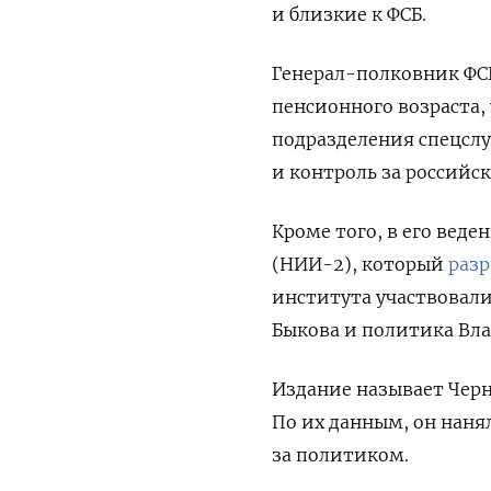
и близкие к ФСБ.
Генерал-полковник ФСБ
пенсионного возраста,
подразделения спецсл
и контроль за россий
Кроме того, в его вед
(НИИ-2), который
разр
института
участвовали
Быкова
и политика Вла
Издание называет Чер
По их данным, он наня
за политиком.