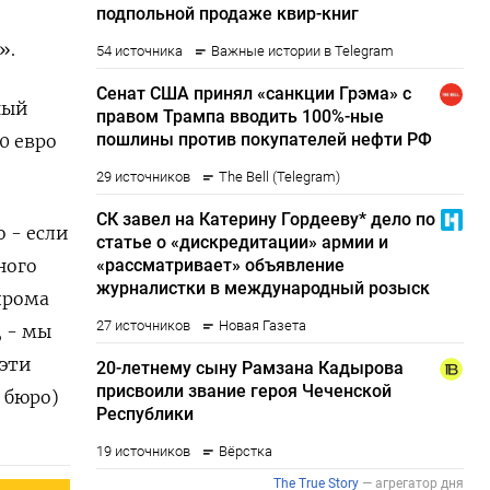
».
ный
0 евро
 - если
ного
прома
, - мы
 эти
 бюро)