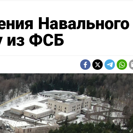
ения Навального
у из ФСБ