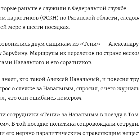
торые раньше е служили в Федеральной службе
ом наркотиков (ФСКН) по Рязанской области, следо
ей мере в шести поездках.
озвонились двум сыщикам из «Тени» — Александру
у Зарубину. Маршруты их перелетов по стране неско
тами Навального и его соратников.
е знает, кто такой Алексей Навальный, и повесил тру
прос о слежке за Навальным, спросил, с чего журнал
зал, что они ошиблись номером.
ли сотрудники «Тени» за Навальным в поезду в Томс
ом». В той поездке политика сопровождали сотруд
или его нервно паралитическим отравляющим вещес