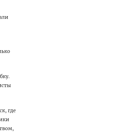
вали
лько
бку.
исты
к, где
ники
твом,