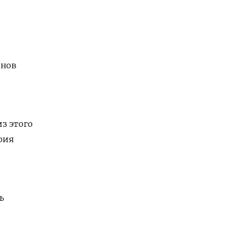
онов
з этого
рия
ь