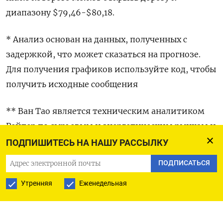
диапазону $79,46-$80,18.
* Анализ основан на данных, полученных с
задержкой, что может сказаться на прогнозе.
Для получения графиков используйте код, чтобы
получить исходные сообщения
** Ван Тао является техническим аналитиком
Рейтер по сырьевым и энергетическим рынкам и
выражает собственное мнение. Информация в
ПОДПИШИТЕСЬ НА НАШУ РАССЫЛКУ
данном сообщении не является рыночной,
ПОДПИСАТЬСЯ
финансовой либо юридической рекомендацией.
Утренняя
Еженедельная
Читателям следует обращаться к консультантам
в отношении продуктов, упомянутых в данном
аналитическом материале