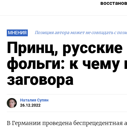
восстано
МНЕНИЯ
Позиция автора может не совпадать с поз
Принц, русские
фольги: к чему
заговора
Наталия Супян
26.12.2022
В Германии проведена беспрецедентная 