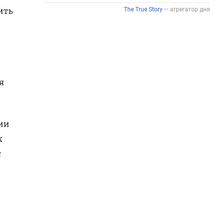
ить
я
ции
х
c