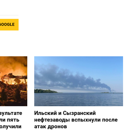
GOOGLE
зультате
Ильский и Сызранский
ли пять
нефтезаводы вспыхнули после
получили
атак дронов