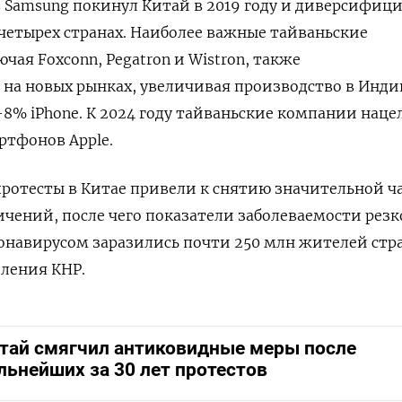
 Samsung покинул Китай в 2019 году и диверсифиц
четырех странах. Наиболее важные тайваньские
чая Foxconn, Pegatron и Wistron, также
 на новых рынках, увеличивая производство в Инди
-8% iPhone. К 2024 году тайваньские компании наце
ртфонов Apple.
протесты в Китае привели к снятию значительной ч
ичений
, после чего показатели заболеваемости резк
ронавирусом заразились почти 250 млн жителей ст
еления КНР.
тай смягчил антиковидные меры после
льнейших за 30 лет протестов