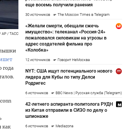
/ AP / ТАСС
вспышки
ишет
о года
талов.
xconn
ь
я как