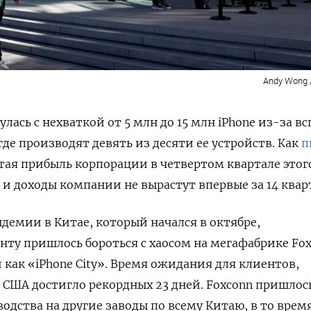
Andy Wong 
лась с нехваткой от 5 млн до 15 млн iPhone из-за 
где производят девять из десяти ее устройств. Как
п
истая прибыль корпорации в четвертом квартале этог
 и доходы компании не вырастут впервые за 14 квар
ндемии в Китае, который начался в октябре,
нту пришлось бороться с хаосом на мегафабрике Fo
 как «iPhone City». Время ожидания для клиентов,
 США достигло рекордных 23 дней. Foxconn пришлос
одства на другие заводы по всему Китаю, в то врем