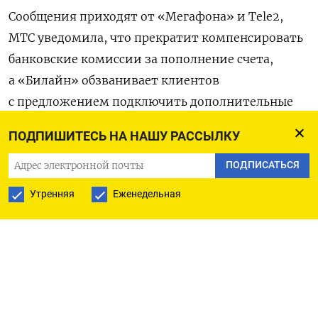
Сообщения приходят от «Мегафона» и Tele2,
МТС уведомила, что прекратит компенсировать
банковские комиссии за пополнение счета,
а «Билайн» обзванивает клиентов
с предложением подключить дополнительные
платные услуги,
пишут
«Ведомости» со ссылкой
ПОДПИШИТЕСЬ НА НАШУ РАССЫЛКУ
на абонентов.
ПОДПИСАТЬСЯ
«Мы меняем цены из-за роста затрат
Утренняя
Еженедельная
на оборудование. Понимаем, что это может быть
неожиданно», — говорится в сообщении
«Мегафона». Стоимость обслуживания
у оператора повысится с 17 января на 32,5 руб.,
до 357,5 руб. в месяц. «С 17 января стоимость
Вашего тарифа увеличится на 55 руб. и станет