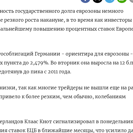
дность государственного долга еврозоны немного
ле резкого роста накануне, в то время как инвесторы
 дальнейшему повышению процентных ставок Евро
гособлигаций Германии - ориентира для еврозоны -
 пункта до 2,479%. Во вторник она выросла на 12 б.п
дотянув до пика с 2011 года.
 низки, так как многие трейдеры не вышли еще на р
 привело к более резким, чем обычно, колебаниям
ерландов Клаас Кнот сигнализировал в понедельник
я ставок ЕЦБ в ближайшие месяцы, что усилило д