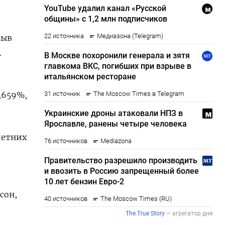
рыв
.
,659%,
летних
сон,