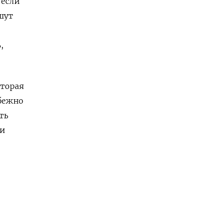
 если
шут
,
оторая
збежно
ть
ни