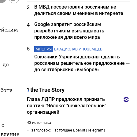
В МВД посоветовали россиянам не
3
делиться своим мнением в интернете
Google запретит российским
4
пейским
разработчикам выкладывать
приложения для всего мира
5
МНЕНИЯ
ВЛАДИСЛАВ ИНОЗЕМЦЕВ
Союзники Украины должны сделать
россиянам решительное предложение —
. до
до сентябрьских «выборов»
аботу
 о
авление