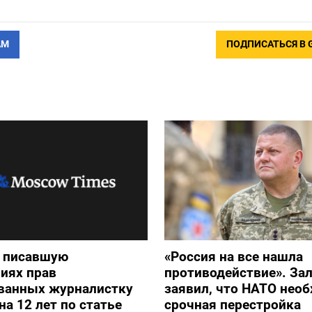
АМ
ПОДПИСАТЬСЯ В 
и писавшую
«Россия на все нашла
иях прав
противодействие». З
ванных журналистку
заявил, что НАТО нео
на 12 лет по статье
срочная перестройка