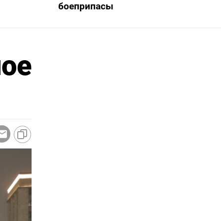
боеприпасы
ное