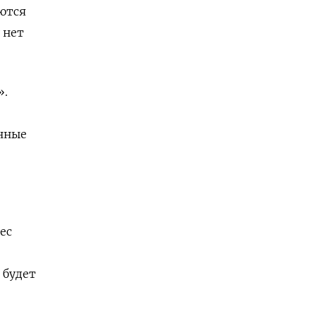
яются
 нет
».
нные
ес
 будет