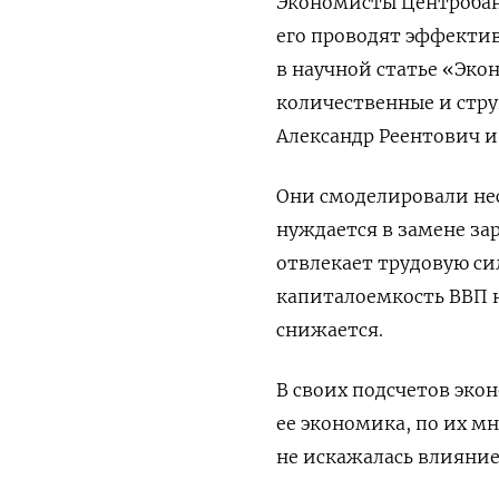
Экономисты Центробан
его проводят эффекти
в научной статье «Эко
количественные и стр
Александр Реентович и
Они смоделировали нес
нуждается в замене за
отвлекает трудовую с
капиталоемкость ВВП н
снижается.
В своих подсчетов экон
ее экономика, по их мн
не искажалась влияни