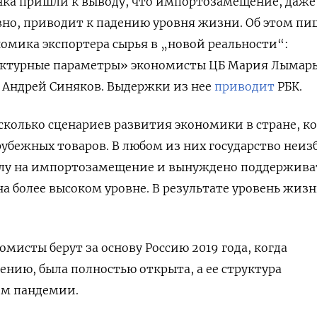
ка пришли к выводу, что импортозамещение, даже
вно, приводит к падению уровня жизни.
Об этом пи
номика экспортера сырья в „новой реальности“:
уктурные параметры» экономисты ЦБ Мария Лымарь
 Андрей Синяков. Выдержки из нее
приводит
РБК.
колько сценариев развития экономики в стране, к
рубежных товаров. В любом из них государство неи
илу на импортозамещение и вынуждено поддержива
а более высоком уровне. В результате уровень жиз
омисты берут за основу Россию 2019 года, когда
ению, была полностью открыта, а ее структура
ем пандемии.