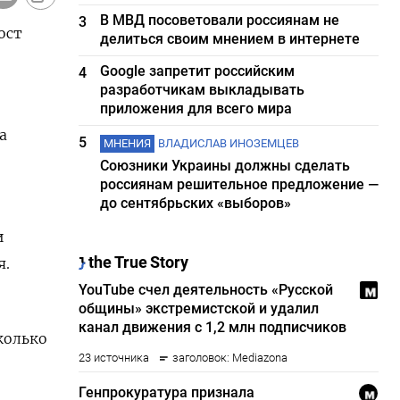
В МВД посоветовали россиянам не
3
ост
делиться своим мнением в интернете
Google запретит российским
4
разработчикам выкладывать
приложения для всего мира
а
5
МНЕНИЯ
ВЛАДИСЛАВ ИНОЗЕМЦЕВ
Союзники Украины должны сделать
россиянам решительное предложение —
до сентябрьских «выборов»
и
я.
колько