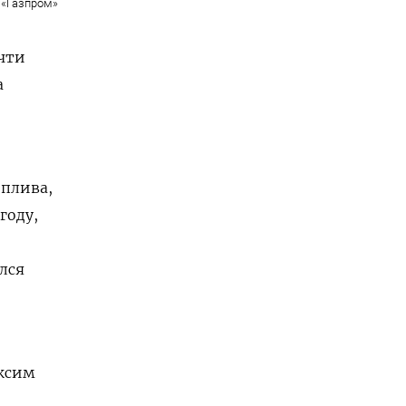
«Газпром»
чти
а
оплива,
году,
ался
аксим