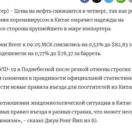
ер) - Цены на нефть снижаются в четверг, так как р
ания коронавирусом в Китае омрачил надежды на
 со стороны крупнейшего в мире импортера.
и Brent к 09:05 МСК снизились на 0,52% до $82,83 з
одешевели на 0,77% до $78,37 за баррель.
ID-19 в Поднебесной после резкой отмены строгих
 и сомнения в правдивости официальной статистик
ести новые правила въезда для посетителей из Кита
в отношении эпидемиологической ситуации в Китае
вых правил въезда в разных странах, что может нес
мизм», - сказал Джун Ронг Йип из IG.