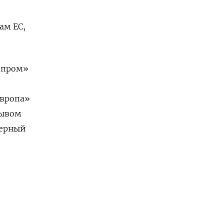
ам ЕС,
зпром»
Европа»
рывом
верный