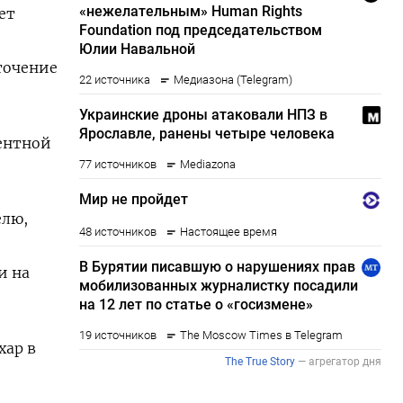
ет
сточение
ентной
елю,
и на
хар в