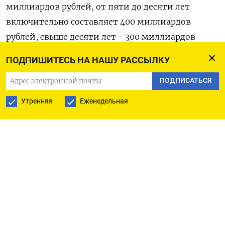
миллиардов рублей, от пяти до десяти лет
включительно составляет 400 миллиардов
рублей, свыше десяти лет - 300 миллиардов
рублей.
ПОДПИШИТЕСЬ НА НАШУ РАССЫЛКУ
Программа внутренних заимствований на 2023
ПОДПИСАТЬСЯ
год составляет 2,5 триллиона рублей и дает
Утренняя
Еженедельная
право Минфину занять еще до 1 триллиона
рублей для замещения трат Фонда
национального благосостояния (ФНБ) на
покрытие дефицита бюджета, который в
следующем году заложен на уровне 2,93
триллиона рублей, или 2% ВВП.
Минфин вернулся на внутренний рынок