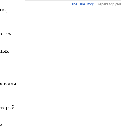
н»,
жется
нных
ов для
оторой
ем —