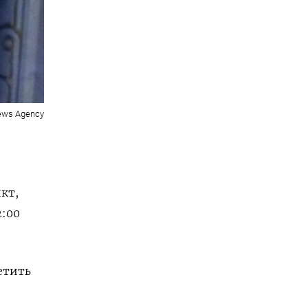
News Agency
кт,
2:00
етить