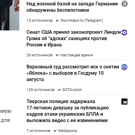
овую
 для