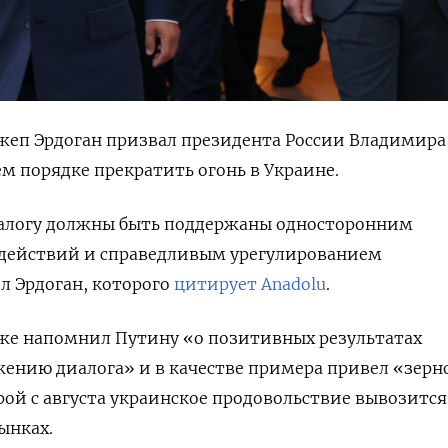
жеп Эрдоган призвал президента России Владимира
м порядке прекратить огонь в Украине.
алогу должны быть поддержаны односторонним
действий и справедливым урегулированием
л Эрдоган, которого
цитирует Anadolu
.
же напомнил Путину «о позитивных результатах
ению диалога» и в качестве примера привел «зерн
рой с августа украинское продовольствие вывозится
ынках.