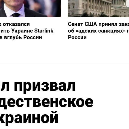
 отказался
Сенат США принял зак
ить Украине Starlink
об «адских санкциях» 
в вглубь России
России
л призвал
дественское
краиной