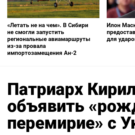
«Летать не на чем». В Сибири
Илон Маск
не смогли запустить
предостав
региональные авиамаршруты
для ударо
из-за провала
импортозамещения Ан-2
Патриарх Кирил
объявить «рож
перемирие» с У