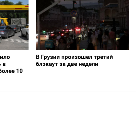
шило
В Грузии произошел третий
 в
блэкаут за две недели
более 10