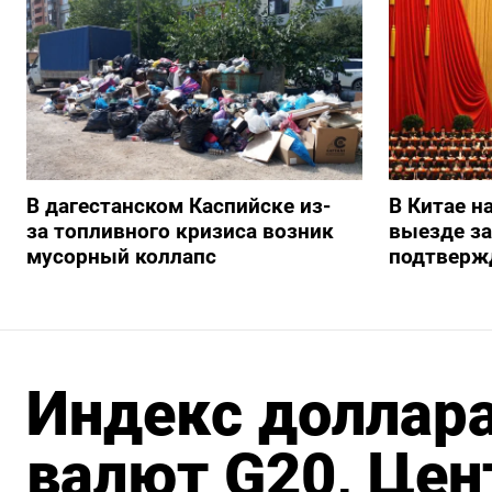
В дагестанском Каспийске из-
В Китае н
за топливного кризиса возник
выезде з
мусорный коллапс
подтверж
Индекс доллара
валют G20, Цен