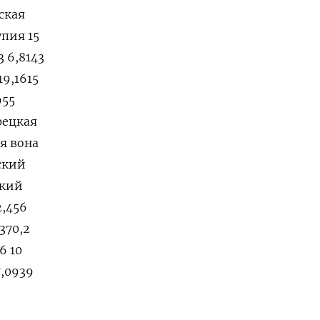
йская
упия 15
3 6,8143
19,1615
955
урецкая
ая вона
нский
ский
2,456
370,2
6 10
7,0939