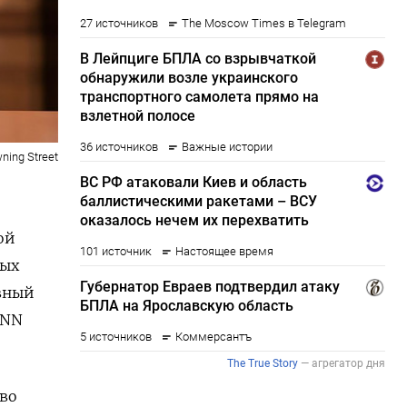
ning Street
ой
ных
вный
NN
во