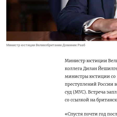
Министр юстиции Великобритании Доминик Рааб
Министр юстиции Вели
коллега Дилан Йешилге
министры юстиции со 
преступлений России 
суд (МУС). Встреча зап
со ссылкой на британс
«Спустя почти год по