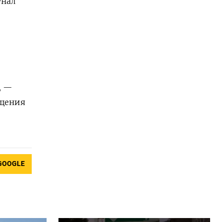
унал
, —
бщения
GOOGLE