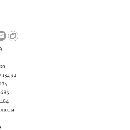
й
вро
 131,92
2174
3685
4184
Валюты
9