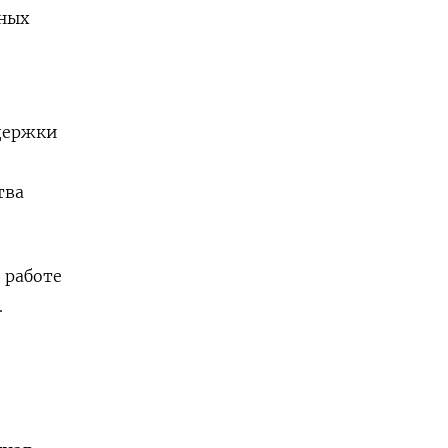
ных
держки
тва
 работе
.