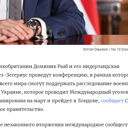
Simon Dawson / No 10 Dow
кобритании Доминик Рааб и его нидерландская
з-Зегериус проведут конференцию, в рамках котор
всего мира смогут поддержать расследование воен
в Украине, которое проводит Международный уголо
ланирована на март и пройдет в Лондоне,
сообщает
C
кое правительство.
сле незаконного вторжения международное сообщест