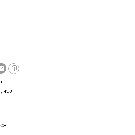
 с
, что
е».