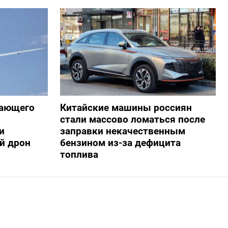
жающего
Китайские машины россиян
стали массово ломаться после
и
заправки некачественным
й дрон
бензином из-за дефицита
топлива