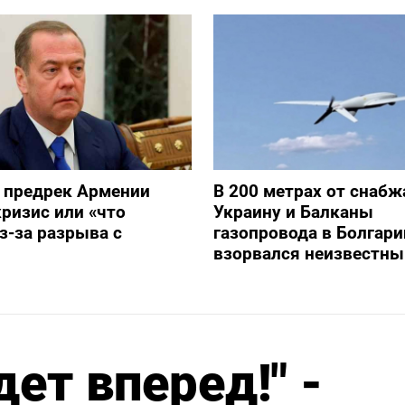
 предрек Армении
В 200 метрах от снаб
ризис или «что
Украину и Балканы
з-за разрыва с
газопровода в Болгари
взорвался неизвестны
ет вперед!" -