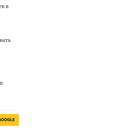
ев в
вать
ш
GOOGLE