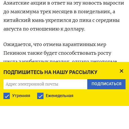
Азиатские акции в ответ на эту новость выросли
до максимума трех месяцев в понедельник, а
китайский юань укрепился до пика с середины
августа по отношению к доллару.
Ожидается, что отмена карантинных мер
Пекином также будет способствовать росту
числа зарубежных поездок, однако некоторые
страны требуют отрицательных тестов у
ПОДПИШИТЕСЬ НА НАШУ РАССЫЛКУ
приезжающих из Китая в связи со вспышкой
ПОДПИСАТЬСЯ
коронавируса в стране.
Утренняя
Еженедельная
Оригинал сообщения на английском языке
доступен по коду: (Лиз Ли, Джош Арслан, Эдуардо
Баптиста и Софи Ю в Пекине, перевел Томаш