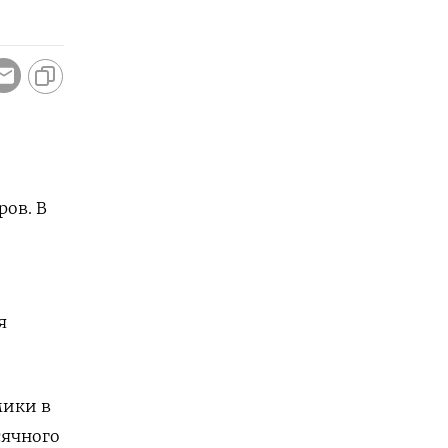
ров. В
я
мики в
сячного