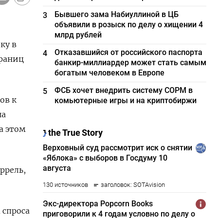
Бывшего зама Набиуллиной в ЦБ
3
объявили в розыск по делу о хищении 4
млрд рублей
ку в
Отказавшийся от российского паспорта
4
границ
банкир-миллиардер может стать самым
богатым человеком в Европе
ФСБ хочет внедрить систему СОРМ в
5
ов к
комьютерные игры и на криптобиржи
на
а этом
аррель,
 спроса