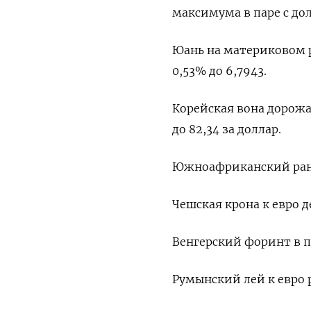
максимума в паре с до
Юань на материковом р
0,53% до 6,7943.
Корейская вона дорожае
до 82,34 за доллар.
Южноафриканский ранд 
Чешская крона к евро де
Венгерский форинт в па
Румынский лей к евро р