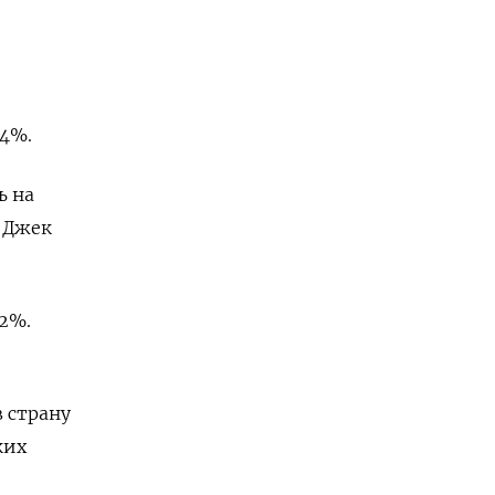
,4%.
ь на
p Джек
,2%.
 страну
ких