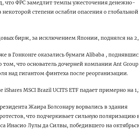
д, что ФРС замедлит темпы ужесточения денежно-
 некоторой степени ослабли опасения о глобальной
овых бирж, за исключением Японии, поднялся на 2
же в Гонконге оказались бумаги Alibaba , поднявшис
о том, что основатель дочерней компании Ant Grou
оля над гигантом финтеха после реорганизации.
iShares MSCI Brazil UCITS ETF падает примерно на 1
резидента Жаира Болсонару ворвались в здания
протестов, что подчеркивает сильную поляризацию в
са Инасио Лулы да Силвы, победившего на октябрьс