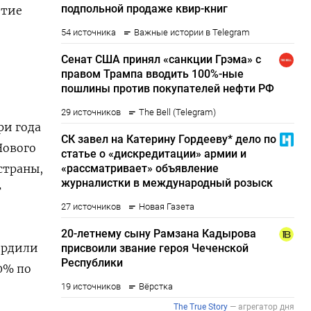
итие
ри года
Нового
страны,
т
ердили
0% по