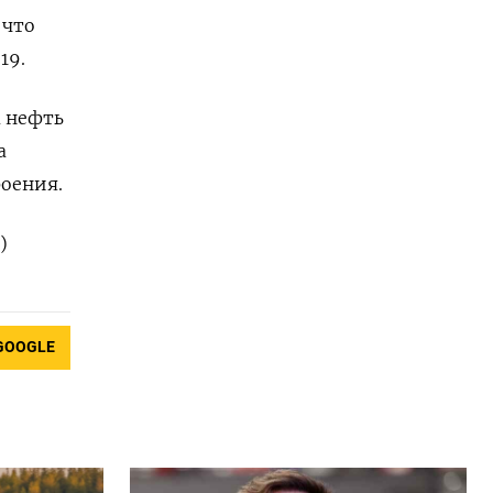
 что
19.
а нефть
а
роения.
)
GOOGLE