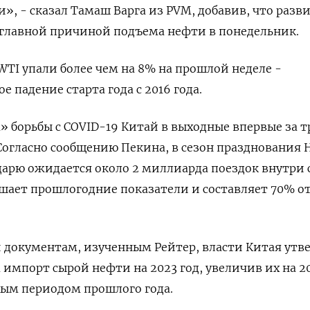
», - сказал Тамаш Варга из PVM, добавив, что разв
 главной причиной подъема нефти в понедельник.
WTI упали более чем на 8% на прошлой неделе -
 падение старта года с 2016 года.
» борьбы с COVID-19 Китай в выходные впервые за т
Согласно сообщению Пекина, в сезон празднования 
дарю ожидается около 2 миллиарда поездок внутри 
шает прошлогодние показатели и составляет 70% о
 документам, изученным Рейтер, власти Китая утв
 импорт сырой нефти на 2023 год, увеличив их на 2
ным периодом прошлого года.