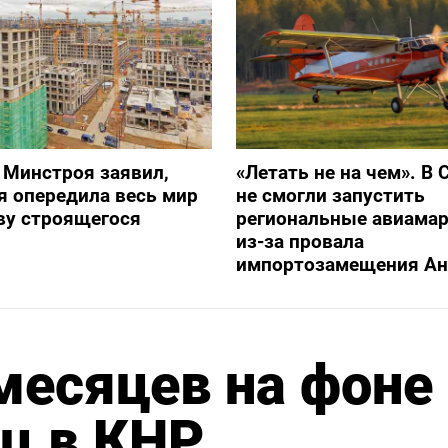
 Минстроя заявил,
«Летать не на чем». В 
я опередила весь мир
не смогли запустить
ву строящегося
региональные авиама
из-за провала
импортозамещения Ан
 месяцев на фоне
ц в КНР