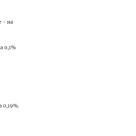
 - на
а 0,1%
а 0,19%.