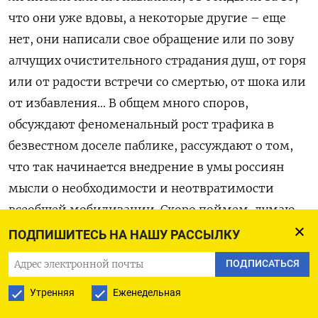
что они уже вдовы, а некоторые другие – еще
нет, они написали свое обращение или по зову
алчущих очистительного страдания душ, от горя
или от радости встречи со смертью, от шока или
от избавления... В общем много споров,
обсуждают феноменальный рост трафика в
безвестном доселе паблике, рассуждают о том,
что так начинается внедрение в умы россиян
мысли о необходимости и неотвратимости
всеобщей мобилизации. Скоро поймем, думаю.
ПОДПИШИТЕСЬ НА НАШУ РАССЫЛКУ
Насмотревшись доминирующего и в инфополе,
ПОДПИСАТЬСЯ
и, очевидно, в российской политике Евгения
Пригожина, щедро снабжающего россиян
Утренняя
Еженедельная
разнообразными материалами для