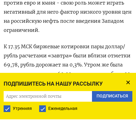
против евро и юаня - свою роль может играть
негативный для него фактор низкого уровня цен
на российскую нефть после введения Западом
ограничений.
К 17.35 МСК биржевые котировки пары доллар/
рубль расчетами «завтра» были вблизи отметки
69,78, рубль дорожает на 0,3%. Утром же была
достигнута отметка 69,22, лучшая для рубля с 30
декабря прошлого года.
ПОДПИШИТЕСЬ НА НАШУ РАССЫЛКУ
ПОДПИСАТЬСЯ
Пара евро/рубль была у отметки 75,08, и здесь
рубль дешевеет на 0,8%.
Утренняя
Еженедельная
Объем сделок доллар/рубль расчетами «завтра»
сейчас ниже объема евро/рубль расчетами