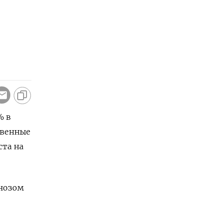
% в
твенные
ста на
гнозом