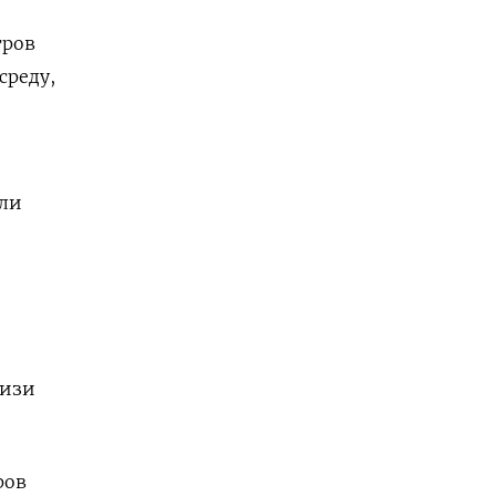
тров
среду,
ыли
лизи
ров