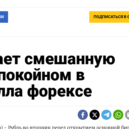
АМ
ПОДПИСАТЬСЯ В 
ает смешанную
покойном в
лла форексе
р) - Рубль во вторник перед открытием основной б