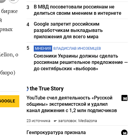
В МВД посоветовали россиянам не
3
й бирже
делиться своим мнением в интернете
й
Google запретит российским
4
арных
разработчикам выкладывать
приложения для всего мира
5
МНЕНИЯ
ВЛАДИСЛАВ ИНОЗЕМЦЕВ
llon, о
Союзники Украины должны сделать
россиянам решительное предложение —
до сентябрьских «выборов»
 бюро)
GOOGLE