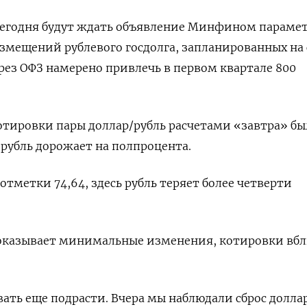
сегодня будут ждать объявление Минфином параме
азмещений рублевого госдолга, запланированных на 
рез ОФЗ намерено привлечь в первом квартале 800
отировки пары доллар/рубль расчетами «завтра» б
 рубль дорожает на полпроцента.
 отметки 74,64, здесь рубль теряет более четверти
 показывает минимальные изменения, котировки вб
ать еще подрасти. Вчера мы наблюдали сброс долла