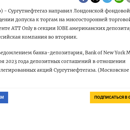
р) - Сургутнефтегаз направил Лондонской фондово
ении допуска к торгам на многосторонней торгово
енте ATT Only в секции IOBE американских депозит
ссийская компания во вторник.
едомлением банка-депозитария, Bank of New York Me
ря 2023 года депозитных соглашений в отношении
легированных акций Сургутнефтегаза. (Московское
АМ
ПОДПИСАТЬСЯ В 