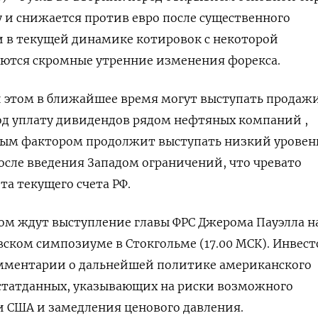
у и снижается против евро после существенного
и в текущей динамике котировок с некоторой
ются скромные утренние изменения форекса.
 этом в ближайшее время могут выступать продаж
од уплату дивидендов рядом нефтяных компаний ,
ым фактором продолжит выступать низкий уровен
осле введения Западом ограничений, что чревато
а текущего счета РФ.
ом ждут выступление главы ФРС Джерома Пауэлла н
ском симпозиуме в Стокгольме (17.00 МСК). Инвес
мментарии о дальнейшей политике американского
 статданных, указывающих на риски возможного
 США и замедления ценового давления.