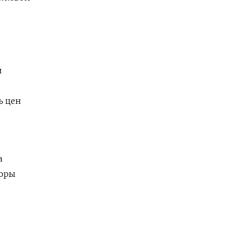
и
ь цен
а
торы