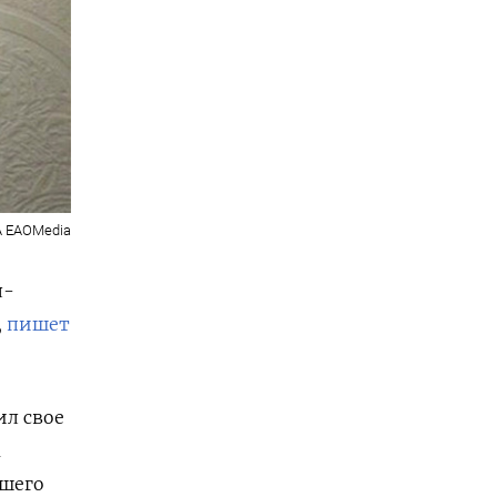
 EAOMedia
л-
,
пишет
ил свое
м
вшего