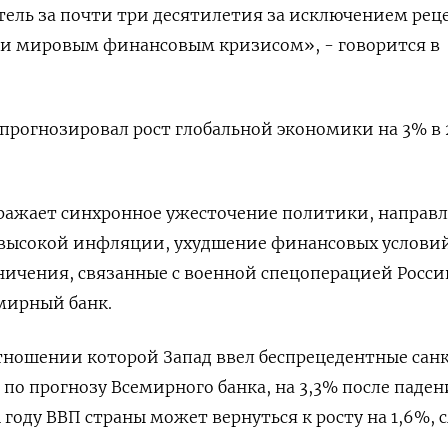
ель за почти три десятилетия за исключением рец
и мировым финансовым кризисом», - говорится в
прогнозировал рост глобальной экономики на 3% в 
ражает синхронное ужесточение политики, направ
 высокой инфляции, ухудшение финансовых услови
ичения, связанные с военной спецоперацией Росси
мирный банк.
тношении которой Запад ввел беспрецедентные сан
, по прогнозу Всемирного банка, на 3,3% после паден
4 году ВВП страны может вернуться к росту на 1,6%, 