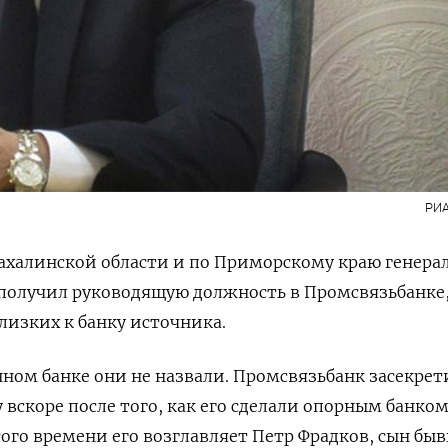
РИА
ахалинской области и по Приморскому краю генера
 получил руководящую должность в Промсвязьбанке
лизких к банку источника.
нном банке они не назвали. Промсвязьбанк засекрет
у вскоре после того, как его сделали опорным банко
того времени его возглавляет Петр Фрадков, сын бы