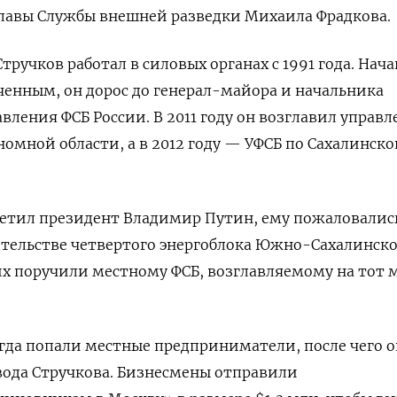
лавы Службы внешней разведки Михаила Фрадкова.
ручков работал в силовых органах с 1991 года. Нача
енным, он дорос до генерал-майора и начальника
вления ФСБ России. В 2011 году он возглавил управл
номной области, а в 2012 году — УФСБ по Сахалинско
осетил президент Владимир Путин, ему пожаловалис
ительстве четвертого энергоблока Южно-Сахалинск
них поручили местному ФСБ, возглавляемому на тот
гда попали местные предприниматели, после чего 
вода Стручкова. Бизнесмены отправили