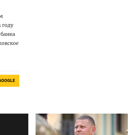
ым
 году
 банка
ковское
GOOGLE