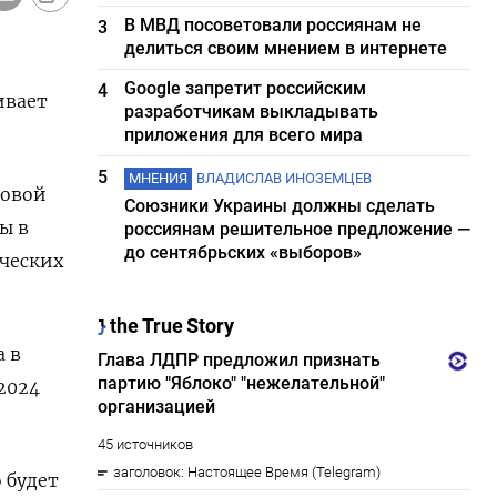
В МВД посоветовали россиянам не
3
делиться своим мнением в интернете
Google запретит российским
4
ивает
разработчикам выкладывать
приложения для всего мира
5
МНЕНИЯ
ВЛАДИСЛАВ ИНОЗЕМЦЕВ
ровой
Союзники Украины должны сделать
ы в
россиянам решительное предложение —
до сентябрьских «выборов»
ических
а в
2024
 будет