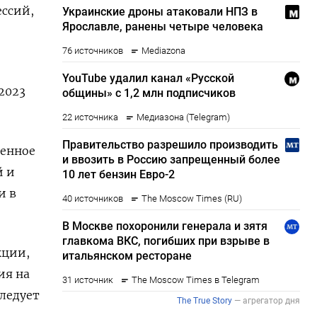
ессий,
2023
ленное
й и
и в
кции,
ия на
следует