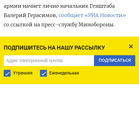
армии начнет лично начальник Генштаба
Валерий Герасимов,
сообщает «РИА Новости»
со ссылкой на пресс-службу Минобороны.
Суровикин понижен до заместителя
ПОДПИШИТЕСЬ НА НАШУ РАССЫЛКУ
командующего группировкой. Такие же
должности получат главком Сухопутных войск
ПОДПИСАТЬСЯ
генерал Олег Салюков и замначальника Генштаба
Утренняя
Еженедельная
генерал-полковник Алексей Ким.
«Повышение уровня руководства спецоперацией
связано с расширением масштаба решаемых
задач, необходимостью организации более
тесного взаимодействия видов и родов
войск», — пояснили в Минобороны.