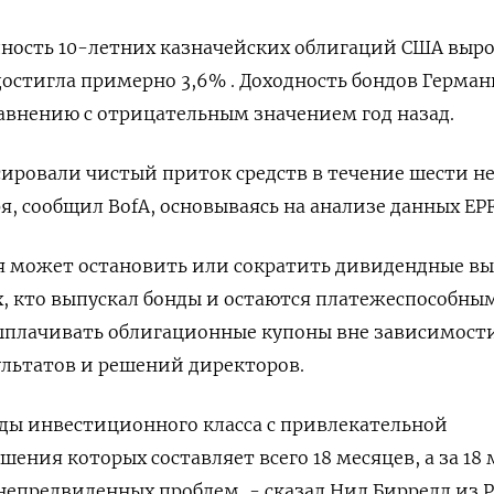
дность 10-летних казначейских облигаций США выро
 достигла примерно 3,6% . Доходность бондов Герма
равнению с отрицательным значением год назад.
ировали чистый приток средств в течение шести н
я, сообщил BofA, основываясь на анализе данных EPF
я может остановить или сократить дивидендные в
х, кто выпускал бонды и остаются платежеспособны
плачивать облигационные купоны вне зависимости
льтатов и решений директоров.
ды инвестиционного класса с привлекательной
шения которых составляет всего 18 месяцев, а за 18
 непредвиденных проблем, - сказал Нил Биррелл из P