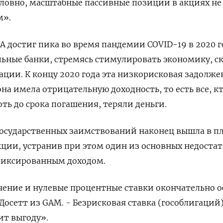
словно, масштабные пассивные позиции в акциях не
м».
А достиг пика во время пандемии COVID-19 в 2020 г
ьные банки, стремясь стимулировать экономику, с
ации. К концу 2020 года эта низкорисковая задолже
на имела отрицательную доходность, то есть все, к
ть до срока погашения, теряли деньги.
государственных заимствований наконец вышла в пл
кции, устранив при этом один из основных недоста
фиксированным доходом.
ение и нулевые процентные ставки окончательно о
 Досетт из GAM. - Безрисковая ставка (гособлигаций
ит выгоду».