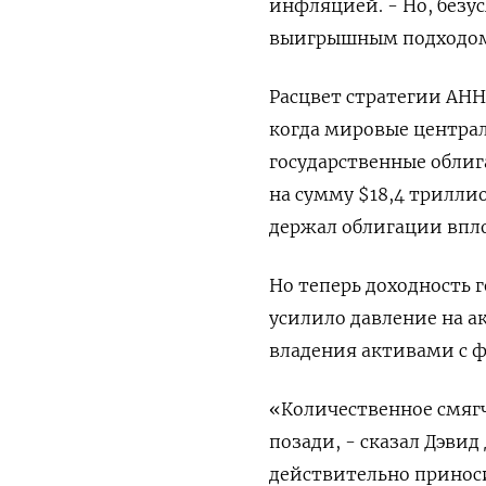
инфляцией. - Но, безу
выигрышным подходо
Расцвет стратегии АНН
когда мировые централ
государственные облиг
на сумму $18,4 триллио
держал облигации впло
Но теперь доходность 
усилило давление на а
владения активами с 
«Количественное смягч
позади, - сказал Дэвид
действительно принос