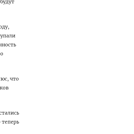
 будут
оду,
купали
нность
то
юс, что
тков
стались
) теперь