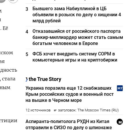
Бывшего зама Набиуллиной в ЦБ
3
м
объявили в розыск по делу о хищении 4
и
млрд рублей
 Её
Отказавшийся от российского паспорта
4
банкир-миллиардер может стать самым
богатым человеком в Европе
йском
ФСБ хочет внедрить систему СОРМ в
5
комьютерные игры и на криптобиржи
ая
одность
 стала
нным
естиции