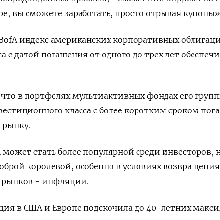
ре, вы сможете заработать, просто отрывая купоны»
 BofA индекс американских корпоративных облигац
а с датой погашения от одного до трех лет обеспеч
, что в портфелях мультиактивных фондах его групп
естиционного класса с более коротким сроком пог
 рынку.
ожет стать более популярной среди инвесторов, н
доброй королевой, особенно в условиях возвращения
х рынков - инфляции.
ция в США и Европе подскочила до 40-летних макс