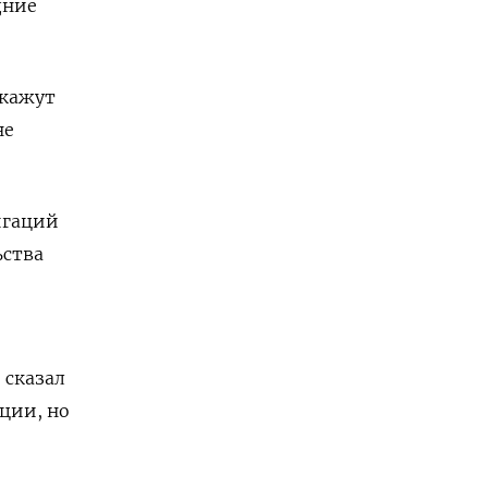
дние
окажут
не
игаций
ьства
 сказал
ции, но