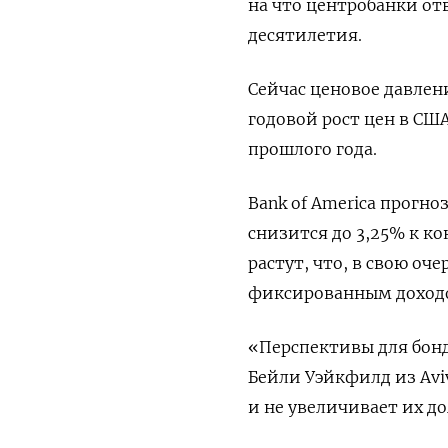
на что центробанки о
десятилетия.
Сейчас ценовое давлени
годовой рост цен в США
прошлого года.
Bank of America прогн
снизится до 3,25% к ко
растут, что, в свою оч
фиксированным доход
«Перспективы для бондо
Бейли Уэйкфилд из Avi
и не увеличивает их д