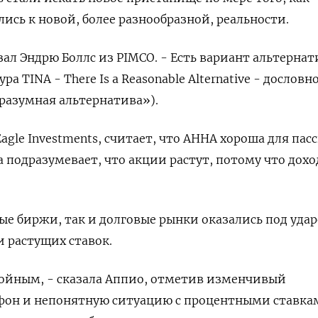
ись к новой, более разнообразной, реальности.
азал Эндрю Боллс из PIMCO. - Есть вариант альтерна
а TINA - There Is a Reasonable Alternative - дословн
 разумная альтернатива»).
Eagle Investments, считает, что АННА хороша для па
а подразумевает, что акции растут, потому что дох
вые биржи, так и долговые рынки оказались под уда
 растущих ставок.
койным, - сказала Аппио, отметив изменчивый
он и непонятную ситуацию с процентными ставка