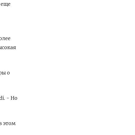
 еще
олее
ысокая
ры о
i. - Но
в этом