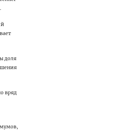
.
ий
ивает
ы доля
ашения
о вряд
имумов,