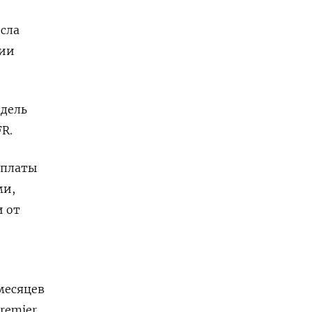
сла
нии
едель
R.
ыплаты
ми,
 от
 месяцев
remier