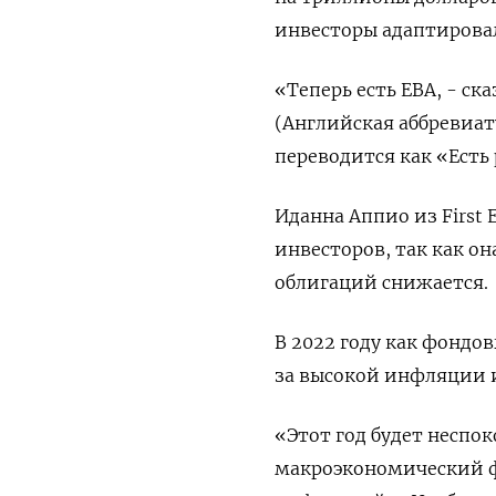
инвесторы адаптировал
«Теперь есть ЕВА, - ск
(Английская аббревиатур
переводится как «Есть
Иданна Аппио из First 
инвесторов, так как он
облигаций снижается.
В 2022 году как фондо
за высокой инфляции и
«Этот год будет неспо
макроэкономический ф