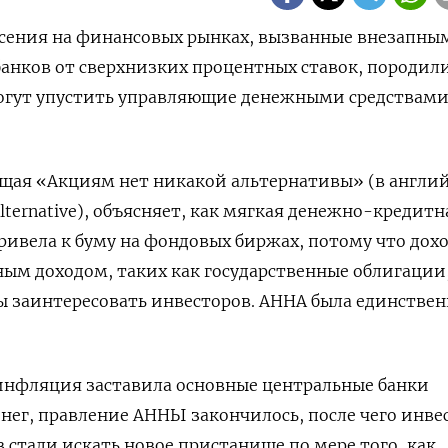
рясения на финансовых рынках, вызванные внезапны
анков от сверхнизких процентных ставок, породил
огут упустить управляющие денежными средствами.
ющая «Акциям нет никакой альтернативы» (в англи
 Alternative), объясняет, как мягкая денежно-кредитн
привела к буму на фондовых биржах, потому что дох
ым доходом, таких как государственные облигации,
ы заинтересовать инвесторов. АННА была единстве
 инфляция заставила основные центральные банки
нег, правление АННЫ закончилось, после чего инв
 стали искать новое пристанище по мере того, как