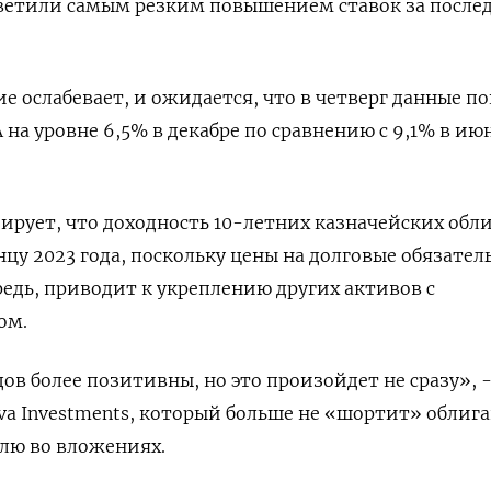
тветили самым резким повышением ставок за после
е ослабевает, и ожидается, что в четверг данные п
 на уровне 6,5% в декабре по сравнению с 9,1% в ию
озирует, что доходность 10-летних казначейских обл
нцу 2023 года, поскольку цены на долговые обязател
ередь, приводит к укреплению других активов с
ом.
в более позитивны, но это произойдет не сразу», -
va Investments, который больше не «шортит» облига
олю во вложениях.