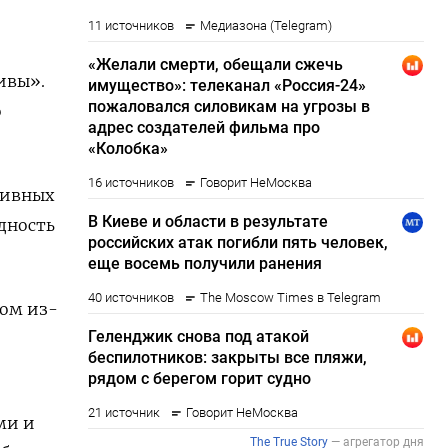
тивы».
о
ссивных
одность
ром из-
ми и