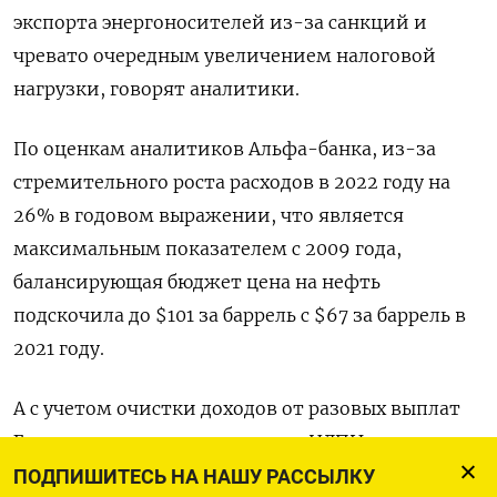
экспорта энергоносителей из-за санкций и
чревато очередным увеличением налоговой
нагрузки, говорят аналитики.
По оценкам аналитиков Альфа-банка, из-за
стремительного роста расходов в 2022 году на
26% в годовом выражении, что является
максимальным показателем с 2009 года,
балансирующая бюджет цена на нефть
подскочила до $101 за баррель с $67 за баррель в
2021 году.
А с учетом очистки доходов от разовых выплат
Газпрома в виде повышенного НДПИ и
промежуточных дивидендов на общую сумму
ПОДПИШИТЕСЬ НА НАШУ РАССЫЛКУ