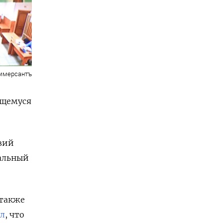
ммерсантъ
ящемуся
вий
альный
 также
л
, что