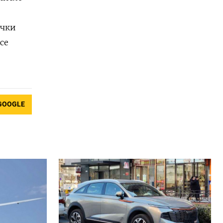
ечки
се
GOOGLE