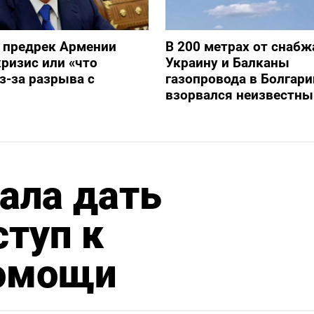
 предрек Армении
В 200 метрах от снаб
ризис или «что
Украину и Балканы
з-за разрыва с
газопровода в Болгари
взорвался неизвестны
ала дать
туп к
помощи