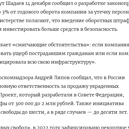
 Шадаев 14 декабря сообщил о разработке законоп
 3% от годового оборота компании за утечку персо
истерстве полагают, что введение оборотных штра
инвестировать больше средств в безопасность.
скает «смягчающие обстоятельства»: если компани
овать ущерб пострадавшим гражданам или если ко
ицировала всю свою инфраструктуру».
Роскомнадзора Андрей Липов сообщал, что в России
ловную ответственность за продажу украденных
Проект, который разработали в Совете Федерации,
ы от 300 000 до 2 млн рублей. Также инициатива
вободы до шести, а в ряде случаев — до десяти лет.
вых свобод», в 2022 году зафиксировано рекордное 