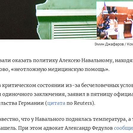
Эмин Джафаров / Ко
вали оказать политику Алексею Навальному, наход
хово, «неотложную медицинскую помощь».
 критическом состоянии из-за бесчеловечных усло
и одиночного заключения, заявил в пятницу офици
льства Германии (
цитата
по Reuters).
звестно, что у Навального поднялась температура, а
кашель. При этом адвокат Александр Федулов
сообщи