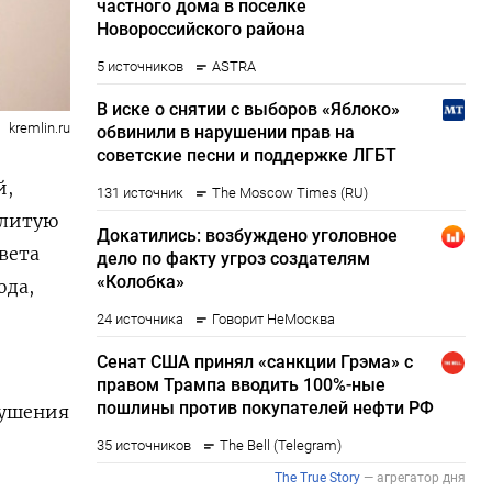
kremlin.ru
й,
слитую
вета
ода,
рушения