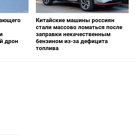
жающего
Китайские машины россиян
стали массово ломаться после
и
заправки некачественным
й дрон
бензином из-за дефицита
топлива