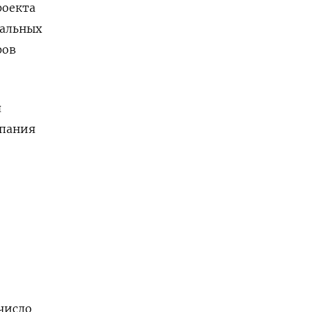
роекта
нальных
фов
я
мпания
число