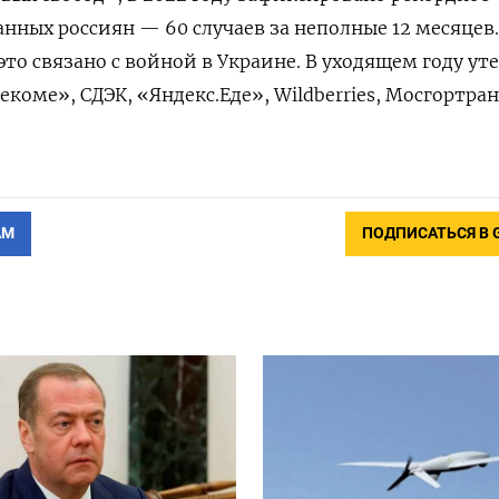
анных россиян — 60 случаев за неполные 12 месяцев.
то связано с войной в Украине. В уходящем году ут
коме», СДЭК, «Яндекс.Еде», Wildberries, Мосгортран
АМ
ПОДПИСАТЬСЯ В 