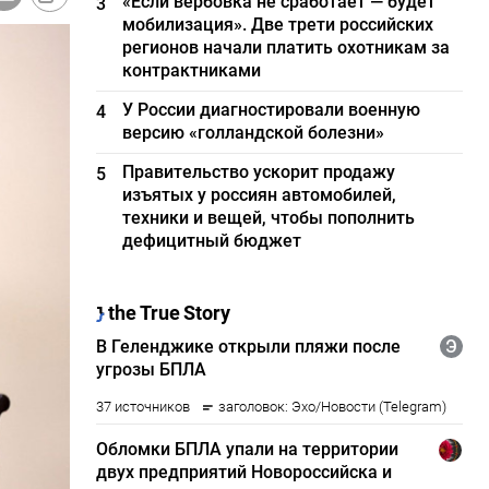
«Если вербовка не сработает — будет
3
мобилизация». Две трети российских
регионов начали платить охотникам за
контрактниками
У России диагностировали военную
4
версию «голландской болезни»
Правительство ускорит продажу
5
изъятых у россиян автомобилей,
техники и вещей, чтобы пополнить
дефицитный бюджет