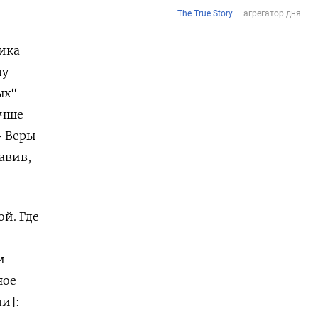
ника
пу
ых“
учше
> Веры
авив,
ой. Где
и
ное
ли]: