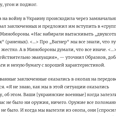
, угон и поджог.
ка на войну в Украину происходила через замначаль
вал заключенных и предложил им вступить в «груп
 Минобороны. «Нас
набирали вытаскивать „двухсот
“ (раненых). <…> Про „Вагнер“ мы все знали, что л
 жестко. А в Минобороны думали, что все иначе. <…
действительно эвакуация», — уточнил Образков, доб
ги и некую бумагу с хорошей характеристикой.
ованные заключенные оказались в окопах на передов
я. «Я не знаю, как мы в этой ситуации оказались
у, об этом. Ваши [украинские военные] когда залезл
 нас не было ни оружия, ничего. Оружие все поломан
т не было. И когда мы вылезли из окопа, они [спроси