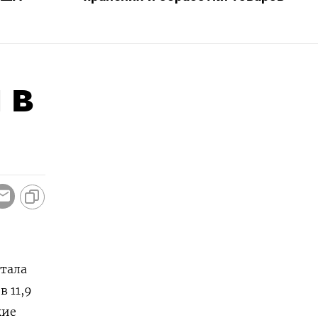
 в
ртала
 11,9
кие