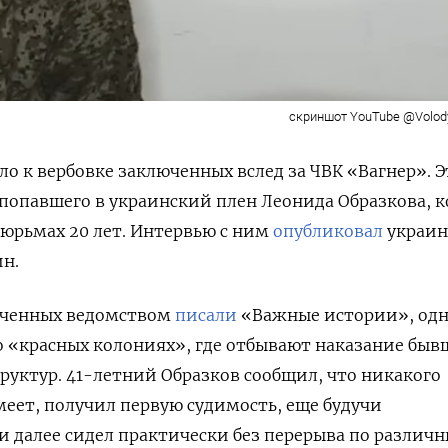
скриншот YouTube @Volody
 к вербовке заключенных вслед за ЧВК «Вагнер». Э
в попавшего в украинский плен Леонида Образкова, 
тюрьмах 20 лет. Интервью с ним
опубликовал
украин
н.
люченных ведомством
писали
«Важные истории», одн
 о «красных колониях», где отбывают наказание бы
руктур. 41-летний Образков сообщил, что никакого
еет, получил первую судимость, еще будучи
 далее сидел практически без перерыва по различ