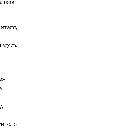
азков.
питаля,
 здесь.
ы».
а
у,
ли. <…>