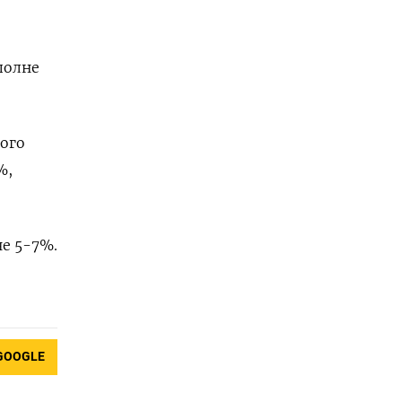
полне
того
%,
не 5-7%.
GOOGLE