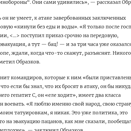
инобороны“. Они сами удивились», — рассказал Обр
ь он не умеет, к атаке завербованных заключенных
довую «кинули без еды и воды». «Я только после гос
зии, <…> поступил приказ срочно на передовую,
эвакуация, а тут — бац! — и за три часа уже оказался
опе, ждали, когда что-то скажут, разъяснят. Никого
метил Образков.
нит командиров, которые к ним «были приставлен
то если бы знал, что их бросят в атаку, он бы никуд
него гепатит С, он «еле ходит», имеет два класса
н воевать. «Я люблю именно свой народ, свою стран
 моим татуировкам, я никак. Это уже политика, это
сто на эвакуацию пацанов, как мне сказали, пообеща
неплохие», — заключил Образков.