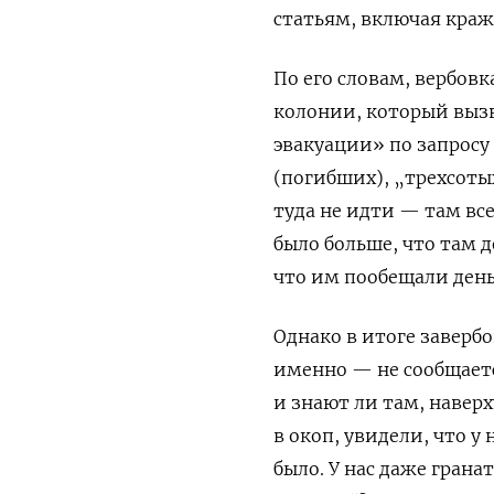
статьям, включая кражу
По его словам, вербов
колонии, который выз
эвакуации» по запросу
(погибших), „трехсотых
туда не идти — там все
было больше, что там 
что им пообещали день
Однако в итоге заверб
именно — не сообщаетс
и знают ли там, наверх
в окоп, увидели, что у
было. У нас даже грана