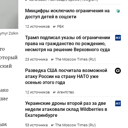
myr Zolkin
то
который
ский
ако
вшие
ным