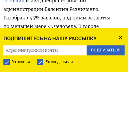
сообщил
глава Днепропетровской
администрации Валентин Резниченко.
Разобрано 45% завалов, под ними остаются
по меньшей мере 43 человека.
В городе
объявлен трехдневный траур.
ПОДПИШИТЕСЬ НА НАШУ РАССЫЛКУ
Накануне советник Офиса президента Украины
ПОДПИСАТЬСЯ
Алексей Арестович
заявил
, что разрушившая
Утренняя
Еженедельная
дом ракета была сбита системой ПВО страны.
Однако командующий украинских ВВС Николай
Олещук это опроверг. По его словам, это была
ракета Х-22, предназначенная для уничтожения
авианосцев, а у ВСУ нет средств, способных
сбивать такие снаряды. «С начала военной
агрессии России по территории Украины было
выпущено более 210 ракет этого типа. Ни одна