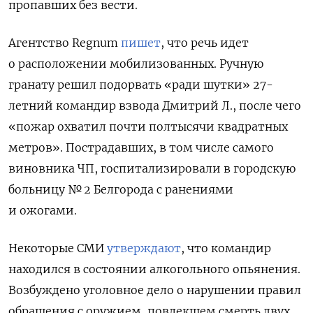
пропавших без вести.
Агентство Regnum
пишет
, что речь идет
о расположении мобилизованных. Ручную
гранату решил подорвать «ради шутки»
27-
летний командир взвода
Дмитрий Л
., после чего
«по
жар охватил почти полтысячи квадратных
метров». Пострадавших, в том числе самого
виновника ЧП, госпитализировали в городскую
больницу № 2 Белгорода с ранениями
и ожогами
.
Некоторые СМИ
утверждают
, что командир
находился в состоянии алкогольного опьянения.
Возбуждено уголовное дело
о нарушении правил
обращения с оружием, повлекшем смерть двух