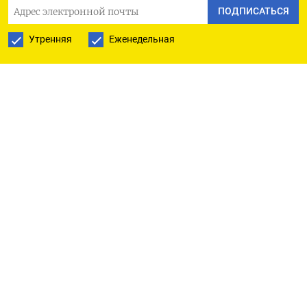
Швейцарский франк подорожал на 0,27% до
ПОДПИСАТЬСЯ
$0,924​. В паре с евро валюта выросла на 0,02%​ до
Утренняя
Еженедельная
1,0031.
Юань на материковом рынке снизился на 0,02%
до​ 6,7025​, на офшорном рынке - подешевел на
0,07% до 6,7119.
Биткоин вырос на 1,53% до $21.204.
Эфириум поднялся на 1,44% до $1.575,5. Оригинал
сообщения на английском языке доступен по
коду
(Рэй Ви)