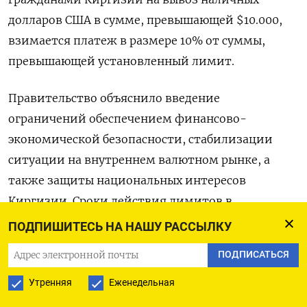
долларов США в сумме, превышающей $10.000,
взимается платеж в размере 10% от суммы,
превышающей установленный лимит.
Правительство объяснило введение
ограничений обеспечением финансово-
экономической безопасности, стабилизации
ситуации на внутреннем валютном рынке, а
также защиты национальных интересов
Киргизии. Сроки действия лимитов в
постановлении не указаны.
ПОДПИШИТЕСЬ НА НАШУ РАССЫЛКУ
ПОДПИСАТЬСЯ
В марте 2022 года правительство запретило
вывоз наличной валюты коммерческим банкам
Утренняя
Еженедельная
и другим финансовым организациям. (Ольга