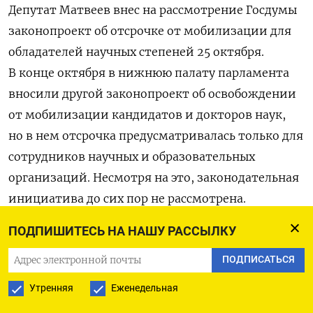
Депутат Матвеев внес на рассмотрение Госдумы
законопроект об отсрочке от мобилизации для
обладателей научных степеней 25 октября.
В конце октября в нижнюю палату парламента
вносили другой законопроект об освобождении
от мобилизации кандидатов и докторов наук,
но в нем отсрочка предусматривалась только для
сотрудников научных и образовательных
организаций. Несмотря на это, законодательная
инициатива до сих пор не рассмотрена.
ПОДПИШИТЕСЬ НА НАШУ РАССЫЛКУ
Президент России Владимир Путин объявил
«частичную» мобилизацию 21 сентября своим
ПОДПИСАТЬСЯ
указом, в котором был засекречен седьмой
Утренняя
Еженедельная
пункт, устанавливающий численность